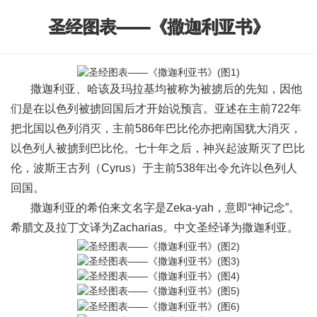
圣经图表——《撒迦利亚书》
撒迦利亚、哈该及玛拉基均被称为被掳后的先知，因他
们是在以色列被掳回国后才开始说预言。亚述在主前722年
把北国以色列消灭，主前586年巴比伦亦把南国犹大消灭，
以色列人被掳到巴比伦。七十年之后，神兴起波斯灭了巴比
伦，波斯王古列（Cyrus）于主前538年出令允许以色列人
回国。
撒迦利亚的希伯来文名字是Zeka-yah，意即“神记念”。
希腊文及拉丁文译为Zacharias。中文圣经译为撒迦利亚。