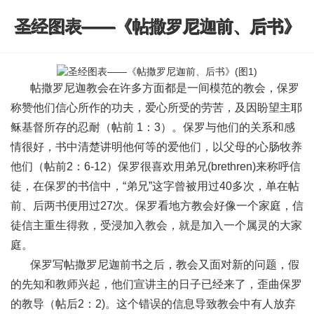
圣经图表——《帖撒罗尼迦前、后书》
帖撒罗尼迦教会在许多方面都是一间模范的教会，保罗
称赞他们信心所作的功夫，爱心所受的劳苦，及因盼望主耶
稣基督所存的忍耐（帖前 1：3）。保罗与他们的关系和感
情很好，书中清楚讲明他何等的爱他们，以父母的心肠牧养
他们（帖前2：6-12）保罗很喜欢用弟兄(brethren)来称呼信
徒，在保罗的书信中，“弟兄”这字曾被用过40多次，单在帖
前、后两书便用过27次。保罗看地方教会好像一个家庭，信
徒信主重生得救，受浸加入教会，就是加入一个属灵的大家
庭。
保罗写帖撒罗尼迦前书之后，教会⼜面对新的问题，假
的先知和教师兴起，他们宣讲主的⽇子已经来了，歪曲保罗
的教导（帖后2：2)。这个错误的信息导致教会中有人放弃