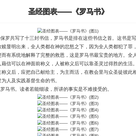
圣经图表——《罗马书》
，保罗共写了十三封书信，罗马书是排在这些书信之首。这书是
救赎显明出来，全人类都在神的忿怒之下，因为全人类都犯了罪
楚而有系统地解释了完整的救恩，这是罗马书最宝贵的地方。全
人藉信可以在神面前称义，人被称义后可以靠圣灵过得胜的生活
主称义后，应把自己献给主，为主而活，在教会里与众圣徒彼此
世为人及实践基督生命的书。
成罗马书。读者若能细读，所讲的事实是不难接受的。