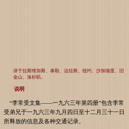
讲于拉斯维加斯、泰勒、达拉斯、纽约、沙加缅度、旧
金山、洛杉矶。
说明
“李常受文集——一九六三年第四册”包含李常
受弟兄于一九六三年九月四日至十二月三十一日
所释放的信息及各种交通记录。