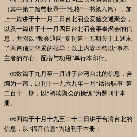
（其中第二篇曾收录于“性格”一书第六篇），加
上一篇讲于十一月三日台北召会爱筵交通聚会，
以及一篇讲于十一月四日台北召会事奉聚会的信
息，并附以“教会通问”复刊第十五期关于上述末
了两篇信息背景的报导；以上内容均曾以“事奉
主者的存心、配搭与功用”单行本印行。
㈤数篇于九月至十月讲于台湾台北的信息，合
编为一篇，原刊于一九六九年一月“话语职事”第
二百十一期，以“祷读聚会的操练”为题刊于本
册。
㈥四篇于十月十九至二十二日讲于台湾台北的
信息，以“福音信息”为题刊于本册；