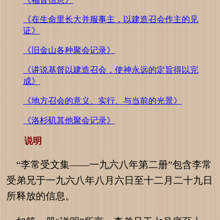
《福音信息》
《在生命里长大并服事主，以建造召会作主的见
证》
《旧金山各种聚会记录》
《讲说基督以建造召会，使神永远的定旨得以完
成》
《地方召会的意义、实行、与当前的光景》
《洛杉矶其他聚会记录》
说明
“李常受文集——一九六八年第二册”包含李常
受弟兄于一九六八年八月六日至十二月二十九日
所释放的信息。