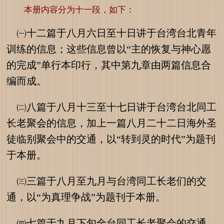
本册内容分为十一段，如下：
㈠十二篇于八月六日至十日讲于台湾台北青年
训练的信息；这些信息曾以“主的恢复与神心愿
的完成”单行本印行，其中第九章由两篇信息合
编而成。
㈡八篇于八月十三至十七日讲于台湾台北同工
长老聚会的信息，加上一篇八月二十二日海外圣
徒临别聚会中的交通，以“转到灵的时代”为题刊
于本册。
㈢三篇于八月至九月与台湾同工长老们的交
通，以“为真理争战”为题刊于本册。
㈣七篇于九月下旬全台同工长老聚会的交通