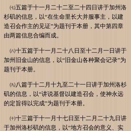
㈦五篇于十一月二十二至二十四日讲于加州洛
杉矶的信息，以“在生命里长大并服事主，以建
造召会作主的见证”为题刊于本册，其中第四章
由两篇信息合编而成。
㈧十五篇于十一月二十八日至十二月一日讲于
加州旧金山的信息，以“旧金山各种聚会记录”为
题刊于本册。
㈨八篇于十二月十九至二十一日讲于加州洛杉
矶的信息，以“讲说基督以建造召会，使神永远
的定旨得以完成”为题刊于本册。
㈩十三篇于十一月十七日至十二月二十九日讲
于加州洛杉矶的信息，以“地方召会的意义、实