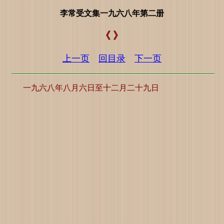
李常受文集一九六八年第二册
《 》
上一页
回目录
下一页
一九六八年八月六日至十二月二十九日