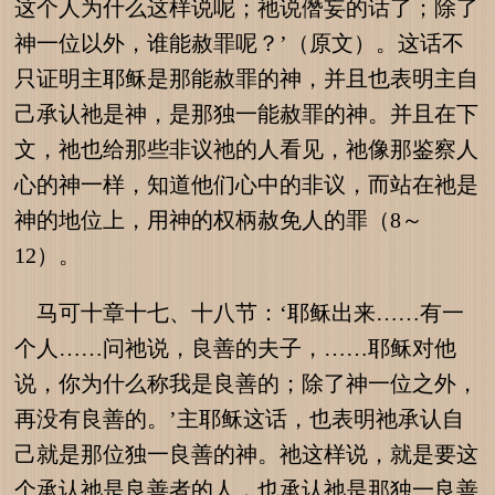
这个人为什么这样说呢；祂说僭妄的话了；除了
神一位以外，谁能赦罪呢？’（原文）。这话不
只证明主耶稣是那能赦罪的神，并且也表明主自
己承认祂是神，是那独一能赦罪的神。并且在下
文，祂也给那些非议祂的人看见，祂像那鉴察人
心的神一样，知道他们心中的非议，而站在祂是
神的地位上，用神的权柄赦免人的罪（8～
12）。
马可十章十七、十八节：‘耶稣出来……有一
个人……问祂说，良善的夫子，……耶稣对他
说，你为什么称我是良善的；除了神一位之外，
再没有良善的。’主耶稣这话，也表明祂承认自
己就是那位独一良善的神。祂这样说，就是要这
个承认祂是良善者的人，也承认祂是那独一良善