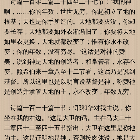
诗篇一百零二篇二十四至二十七节：‘我的神
啊，……你的年数，世世无穷。你起初立了地的
根基；天也是你手所造的。天地都要灭没，你却
要长存；天地都要如外衣渐渐旧了；你要将天地
如里衣更换，天地就都改变了；惟有你永不改
变；你的年数，没有穷尽。’这话是对神的赞
美，说到神是天地的创造者，和掌管者，永存不
变。照希伯来一章八至十二节看，这话乃是说到
基督。所以这里也是以明言说基督是神，称赞祂
是创造并掌管天地的主，永不改变，年数无穷。
诗篇一百一十篇一节：‘耶和华对我主说，你
坐在我的右边。’这是大卫的话。主在马太二十
二章四十二至四十五节指出，大卫在这里是称祂
为主。这是证明祂是神，否则按肉体说，祂是大