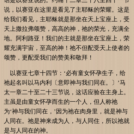
话是以赛亚说的。约翰十二章三十八至四十一节
说，以赛亚在这里是看见了主耶稣的荣耀。这是
给我们看见，主耶稣就是那坐在天上宝座上，受
天上撒拉弗颂赞，高高的神，祂的荣光，充满全
地。阿利路亚！我们的主就是那坐在宝座上，荣
耀充满宇宙，至高的神！祂不但配受天上使者的
颂赞，更配受我们的赞美和敬拜！
以赛亚七章十四节：‘必有童女怀孕生子，给
祂起名叫以马内利〔意即神与我们同在。〕’马
太一章二十至二十三节说，这话应验在主身上。
主虽是由童女怀孕而生的一个人，但人称祂
为‘神与我们同在，’因为祂在肉身里，就是神与
人同在。祂是神来成为人，与人同住，所以祂就
是与人同在的神。