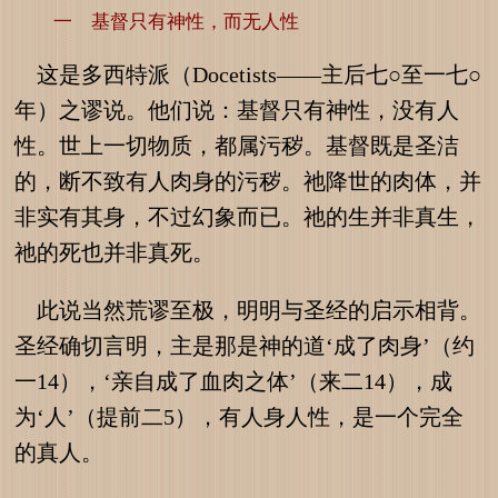
一 基督只有神性，而无人性
这是多西特派（Docetists——主后七○至一七○
年）之谬说。他们说：基督只有神性，没有人
性。世上一切物质，都属污秽。基督既是圣洁
的，断不致有人肉身的污秽。祂降世的肉体，并
非实有其身，不过幻象而已。祂的生并非真生，
祂的死也并非真死。
此说当然荒谬至极，明明与圣经的启示相背。
圣经确切言明，主是那是神的道‘成了肉身’（约
一14），‘亲自成了血肉之体’（来二14），成
为‘人’（提前二5），有人身人性，是一个完全
的真人。