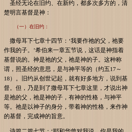
圣经无论在旧约、在新约，都多次多方的，清
楚明言基督是神：
（一）在旧约：
撒母耳下七章十四节：‘我要作祂的父，祂要
作我的子。’希伯来一章五节说，这话是神指着
基督说的。神是祂的父，祂是神的子。这种称
谓，照圣经的意思，是与神平等的（约五17～
18）。旧约从创世记起，就有好多地方，说到基
督。但，乃是到了撒母耳下七章这里，才说出神
是祂的父，祂是神的子，有神的性格，与神平
等。祂是以神子的身分，带着神的性格，来作神
的基督，完成神的旨意。
诗篇二篇七节：‘耶和华曾对我说，你是我的