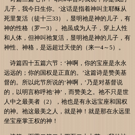
儿子，我今日生你。’这话是指着神叫主耶稣从
死里复活（徒十三33），显明祂是神的儿子，有
神的性格（罗一3）。祂虽成为人子，穿上人性
和人体，但神叫祂复活，显明祂是神的儿子，有
神性、神格，是远超过天使的（来一4～5）。
诗篇四十五篇六节：‘神啊，你的宝座是永永
远远的；你的国权是正直的。’这篇诗是赞美基
督的。所以此节所说的‘神啊，’乃是对基督说
的，以明言称呼祂‘神’，而赞美之。祂不只是世
人中之最美者（2），祂也是有永远宝座和国权
的神。祂这最美之人，就是神！就是那在永远里
坐宝座掌王权的神！