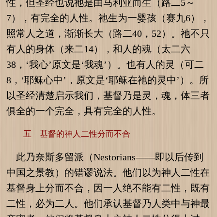
性，但圣经也说祂是由马利亚而生（路二5～
7），有完全的人性。祂生为一婴孩（赛九6），
照常人之道，渐渐长大（路二40，52）。祂不只
有人的身体（来二14），和人的魂（太二六
38，‘我心’原文是‘我魂’）。也有人的灵（可二
8，‘耶稣心中’，原文是‘耶稣在祂的灵中’）。所
以圣经清楚启示我们，基督乃是灵，魂，体三者
俱全的一个完全，具有完全的人性。
五 基督的神人二性分而不合
此乃奈斯多留派（Nestorians——即以后传到
中国之景教）的错谬说法。他们以为神人二性在
基督身上分而不合，因一人绝不能有二性，既有
二性，必为二人。他们承认基督乃人类中与神最