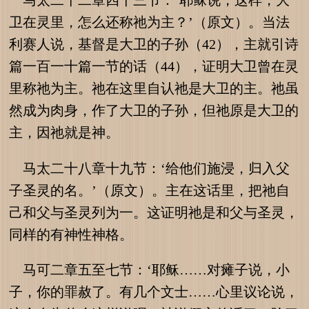
卫在灵里，怎么还称祂为主？’（原文）。当法
利赛人说，基督是大卫的子孙（42），主就引诗
篇一百一十篇一节的话（44），证明大卫曾在灵
里称祂为主。祂在这里自认祂是大卫的主。祂虽
然成为肉身，作了大卫的子孙，但祂原是大卫的
主，因祂就是神。
马太二十八章十九节：‘给他们施浸，归入父
子圣灵的名。’（原文）。主在这话里，把祂自
己和父与圣灵列为一。这证明祂是和父与圣灵，
同样的有神性神格。
马可二章五至七节：‘耶稣……对瘫子说，小
子，你的罪赦了。有几个文士……心里议论说，