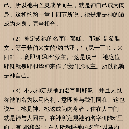
己。所以祂由圣灵成孕而生，就是神自己成为肉
身。这和约翰一章十四节所说，祂是那是神的道
成为肉身，完全相合。
（2）神定规祂的名字叫耶稣。‘耶稣’是希腊
文，等于希伯来文的‘约书亚，’（民十三16，来
四8），意即‘耶和华救主。’这是说出，祂这位
耶稣就是耶和华神来作了我们的救主。所以祂就
是神自己。
（3）不只神定规祂的名字叫耶稣，并且人也
称祂的名为以马内利，意即神与我们同在。这也
说出，祂是神。祂这成为肉身者，住在人中间，
就是神与人同在。在神所定规祂的名字‘耶稣’里
面，有‘耶和华’；在人所称呼祂的名字‘以马内