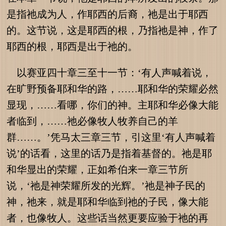
是指祂成为人，作耶西的后裔，祂是出于耶西
的。这节说，这是耶西的根，乃指祂是神，作了
耶西的根，耶西是出于祂的。
以赛亚四十章三至十一节：‘有人声喊着说，
在旷野预备耶和华的路，……耶和华的荣耀必然
显现，……看哪，你们的神。主耶和华必像大能
者临到，……祂必像牧人牧养自己的羊
群……。’凭马太三章三节，引这里‘有人声喊着
说’的话看，这里的话乃是指着基督的。祂是耶
和华显出的荣耀，正如希伯来一章三节所
说，‘祂是神荣耀所发的光辉。’祂是神子民的
神，祂来，就是耶和华临到祂的子民，像大能
者，也像牧人。这些话当然更要应验于祂的再