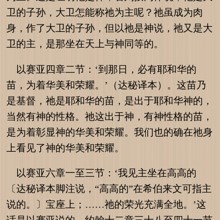
卫的子孙，大卫怎能称祂为主呢？祂虽成为肉
身，作了大卫的子孙，但以祂是神说，祂又是大
卫的主，是那坐在天上与神同等的。
以赛亚四章二节：‘到那日，必有耶和华的
苗，为着华美和荣耀。’（达秘译本）。这苗乃
是基督，祂是耶和华的苗，是出于耶和华神的，
当然有神的性格。祂这出于神，有神性格的苗，
是为着彰显神的华美和荣耀。我们也的确在祂身
上看见了神的华美和荣耀。
以赛亚六章一至三节：‘我见主坐在高高的
〔达秘译本脚注说，“高高的”在希伯来文可指主
说的。〕宝座上；……祂的荣光充满全地。’这