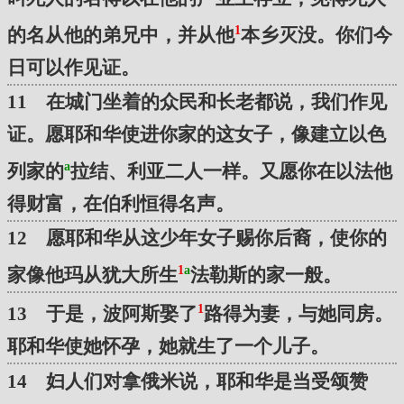
1
的名从他的弟兄中，并从他
本乡灭没。你们今
日可以作见证。
11 在城门坐着的众民和长老都说，我们作见
证。愿耶和华使进你家的这女子，像建立以色
a
列家的
拉结、利亚二人一样。又愿你在以法他
得财富，在伯利恒得名声。
12 愿耶和华从这少年女子赐你后裔，使你的
1
a
家像他玛从犹大所生
法勒斯的家一般。
1
13 于是，波阿斯娶了
路得为妻，与她同房。
耶和华使她怀孕，她就生了一个儿子。
14 妇人们对拿俄米说，耶和华是当受颂赞