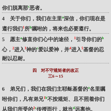
c
你们脱离那
恶者。
a
4 关于你们，我们在主里
深信，你们现在是
1
b
遵行我们
所
嘱咐的，将来也必要遵行。
a
1
b
5 愿主
修直你们心中的途径，
引导你们的
2
3
c
4
5
心，
进入
神的
爱以爱神，并
进入
基督的忍
耐以忍耐。
四 对不守规矩者的改正
三6～15
a
6 弟兄们，我们在我们主耶稣基督的
名里嘱
1
b
咐你们，凡有弟兄
不按规矩、且不照着你们
2
c
d
从我们所受的
传授而行，就当
远离他。