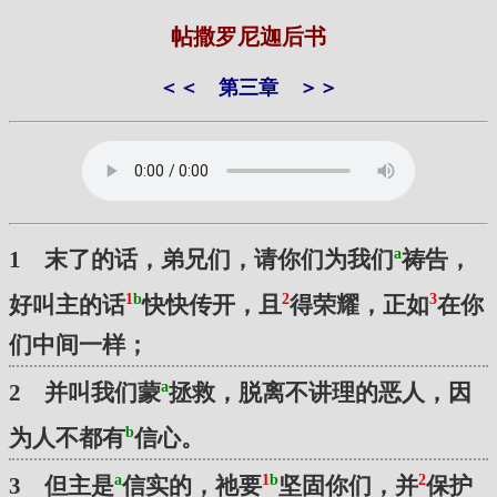
帖撒罗尼迦后书
＜＜
第三章
＞＞
a
1 末了的话，弟兄们，请你们为我们
祷告，
1
b
2
3
好叫主的话
快快传开，且
得荣耀，正如
在你
们中间一样；
a
2 并叫我们蒙
拯救，脱离不讲理的恶人，因
b
为人不都有
信心。
a
1
b
2
3 但主是
信实的，祂要
坚固你们，并
保护