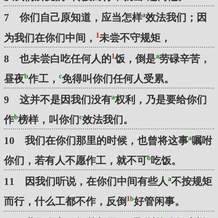
a
7 你们自己原知道，应当怎样
效法我们；因
1
为我们在你们中间，
未尝不守规矩，
1
a
8 也未尝白吃任何人的
饭，倒是
劳碌辛苦，
b
c
昼夜
作工，
免得叫你们任何人受累。
a
9 这并不是因我们没有
权利，乃是要给你们
b
c
作
榜样，叫你们
效法我们。
a
10 我们在你们那里的时候，也曾将这事
嘱咐
b
你们，若有人不愿作工，就不可
吃饭。
a
11 因我们听说，在你们中间有些人
不按规矩
1
b
而行，什么工都不作，反倒
好管闲事。