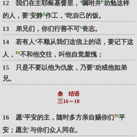
a
b
12 我们在主耶稣基督里，
嘱咐并
劝勉这样
c
d
e
的人，要
安静
作工，
吃自己的饭。
a
13 弟兄们，你们行善不可
丧志。
a
14 若有人
不顺从我们这信上的话，要记下这
1
b
人，
不和他交往，叫他自觉羞愧；
a
15 只是不要以他为仇敌，乃要
劝戒他如弟
兄。
叁 结语
三16～18
a
1
b
16 愿
平安的主，随时多方亲自赐你们
平
c
安；愿主
与你们众人同在。