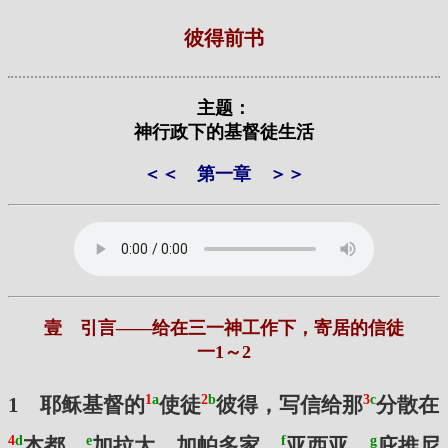
彼得前书
主题：
神行政下的基督徒生活
＜＜
第一章
＞＞
壹 引言——给在三一神工作下，寄居的信徒
一1～2
1
a
2
b
3
c
1 耶稣基督的
使徒
彼得，写信给那
分散在
4
d
e
f
g
本都、
加拉太、加帕多家、
亚西亚、
庇推尼