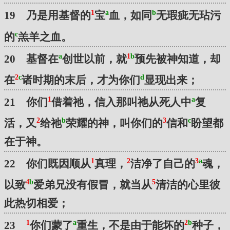
1
a
b
19 乃是用基督的
宝
血，如同
无瑕疵无玷污
c
的
羔羊之血。
a
1
b
20 基督在
创世以前，就
预先被神知道，却
2
c
d
在
诸时期的末后，才为你们
显现出来；
1
a
21 你们
借着祂，信入那叫祂从死人中
复
2
b
3
c
活，又
给祂
荣耀的神，叫你们的
信和
盼望都
在于神。
1
2
3
a
22 你们既因顺从
真理，
洁净了自己的
魂，
4
b
5
以致
爱弟兄没有假冒，就当从
清洁的心里彼
此热切相爱；
1
a
2
b
23
你们蒙了
重生，不是由于能坏的
种子，