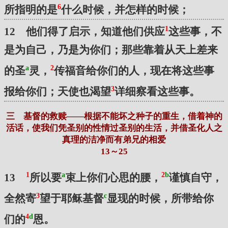
6
所指明的是
什么时候，并怎样的时候；
1
12 他们得了启示，知道他们供应
这些事，不
是为自己，乃是为你们；那些靠着从天上差来
a
2
的圣
灵，
传福音给你们的人，现在将这些事
3
报给你们；天使也渴望
详细察看这些事。
三 基督的救赎——根据不能坏之种子的重生，借着神的
活话，使我们凭圣别的性情过圣别的生活，并借圣化人之
真理的洁净而有弟兄的相爱
13～25
1
a
2
b
13
所以要
束上你们心思的腰，
谨慎自守，
3
c
全然寄
望于耶稣基督
显现的时候，所带给你
4
d
们的
恩。