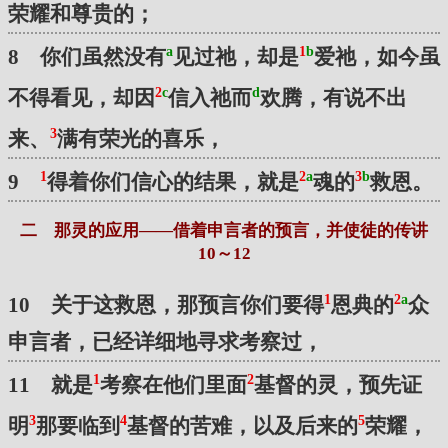
荣耀和尊贵的；
a
1
b
8 你们虽然没有
见过祂，却是
爱祂，如今虽
2
c
d
不得看见，却因
信入祂而
欢腾，有说不出
3
来、
满有荣光的喜乐，
1
2
a
3
b
9
得着你们信心的结果，就是
魂的
救恩。
二 那灵的应用——借着申言者的预言，并使徒的传讲
10～12
1
2
a
10 关于这救恩，那预言你们要得
恩典的
众
申言者，已经详细地寻求考察过，
1
2
11 就是
考察在他们里面
基督的灵，预先证
3
4
5
明
那要临到
基督的苦难，以及后来的
荣耀，