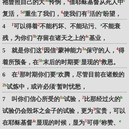
3
b
4
c
祂曾照自己的大
怜悯，
借耶稣基督从死人中
5
d
6
7
e
复活，
重生了我们，
使我们有
活的
盼望，
1
2
a
4
可以得着
不能朽坏、不能玷污、
不能衰
3
b
4
c
残，为你们
存留在诸天之上的
基业，
1
2
3
a
4
5 就是你们这
因信
蒙神能力
保守的人，
得
5
b
c
6
着所预备，在
末后的时期要
显现的
救恩。
1
a
6 在
那时期你们要
欢腾，尽管目前在诸般的
2
b
c
试炼中，或许必须
暂时忧愁，
1
a
2
b
7 叫你们信心所受的
试验，
比那经过火的
3
试验仍会毁坏之金子的试验，更为
宝贵，可以
4
c
5
d
e
在耶稣基督
显现的时候，显为
可得
称赞、