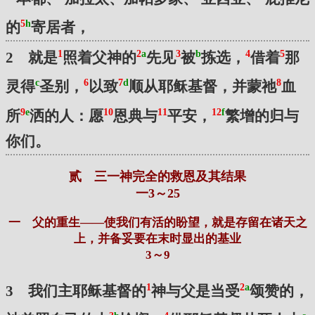
5
h
的
寄居者，
1
2
a
3
b
4
5
2 就是
照着父神的
先见
被
拣选，
借着
那
c
6
7
d
8
灵得
圣别，
以致
顺从耶稣基督，并蒙祂
血
9
e
10
11
12
f
所
洒的人：愿
恩典与
平安，
繁增的归与
你们。
贰 三一神完全的救恩及其结果
一3～25
一 父的重生——使我们有活的盼望，就是存留在诸天之
上，并备妥要在末时显出的基业
3～9
1
2
a
3 我们主耶稣基督的
神与父是当受
颂赞的，