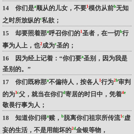
a
1
b
14 你们是
顺从的儿女，不要
模仿从前
无知
c
之时所放纵的
私欲；
a
1
b
15 却要照着那
呼召你们的
圣者，在一切
行
2
c
事为人上，也
成为
圣的；
a
16 因为经上记着：“你们要
圣别，因为我是
圣别的。”
a
1
2
b
17 你们既称那
不偏待人，按各人
行为
审判
3
c
d
4
e
的为
父，就当在你们
寄居的时日中，凭着
敬畏行事为人；
a
b
1
c
18 知道你们得
赎，
脱离你们祖宗所传流
虚
2
d
妄的生活，不是用能坏的
金银等物，