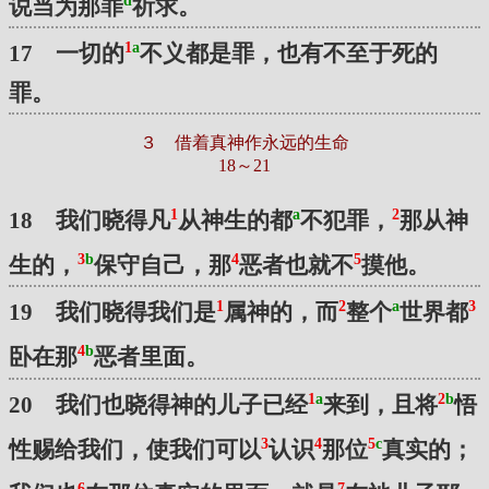
d
说当为那罪
祈求。
1
a
17 一切的
不义都是罪，也有不至于死的
罪。
３ 借着真神作永远的生命
18～21
1
a
2
18 我们晓得凡
从神生的都
不犯罪，
那从神
3
b
4
5
生的，
保守自己，那
恶者也就不
摸他。
1
2
a
3
19 我们晓得我们是
属神的，而
整个
世界都
4
b
卧在那
恶者里面。
1
a
2
b
20 我们也晓得神的儿子已经
来到，且将
悟
3
4
5
c
性赐给我们，使我们可以
认识
那位
真实的；
6
7