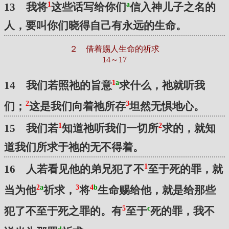
1
a
13 我将
这些话写给你们
信入神儿子之名的
人，要叫你们晓得自己有永远的生命。
２ 借着赐人生命的祈求
14～17
1
a
14 我们若照祂的旨意
求什么，祂就听我
2
3
们；
这是我们向着祂所存
坦然无惧地心。
1
2
15 我们若
知道祂听我们一切所
求的，就知
道我们所求于祂的无不得着。
1
16 人若看见他的弟兄犯了不
至于死的罪，就
2
a
3
4
b
当为他
祈求，
将
生命赐给他，就是给那些
5
c
犯了不至于死之罪的。有
至于
死的罪，我不