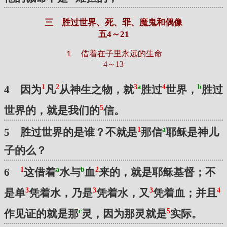
三 胜过世界、死、罪、魔鬼和偶像
五4～21
１ 借着在子里永远的生命
4～13
1
2
3
a
4
b
4 因为
凡
从神生之物，就
胜过
世界，
胜过
5
世界的，就是我们的
信。
1
a
5 胜过世界的是谁？不就是
那信
耶稣是神儿
子的么？
1
a
b
2
6
这借着
水与
血
来的，就是耶稣基督；不
3
3
3
4
是单
凭着水，乃是
凭着水，又
凭着血；并且
c
5
作见证的就是那
灵，因为那灵就是
实际。