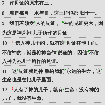
7 作见证的原来有三，
1
8 就是那灵、水与血，这三样也都
归于一。
a
1
b
9 我们若领受
人的见证，
神的见证更大，因
c
为这是神为祂
儿子所作的见证。
1
a
b
10
信入神儿子的，就有这
见证在他里面。
c
d
不信神的，就是将神当作
说谎的，因他
不信
入神为祂儿子所作的见证。
a
1
b
c
11 这
见证就是神
赐给我们
永远的生命，这
生命也是在祂儿子里面。
1
a
12
人有了神的儿子，就有
生命；没有神的
儿子，就没有生命。