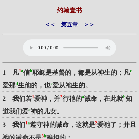
约翰壹书
＜＜
第五章
＞＞
1
a
b
c
1 凡
信
耶稣是基督的，都是从神生的；凡
d
e
爱那
生他的，也
爱从祂生的。
1
2
a
b
2 我们若
爱神，并
行祂的
诫命，在此就
知
c
道我们爱
神的儿女。
1
a
2
3 我们
遵守神的诫命，这就是
爱祂了；并且
3
b
祂的诫命不是
难担的；