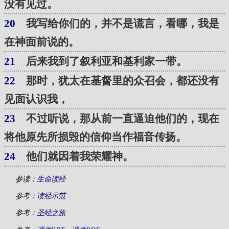
没有见过。
20
我写给你们的，并不是谎言，看哪，我是
在神面前说的。
21
后来我到了叙利亚和基利家一带。
22
那时，犹太在基督里的众召会，都还没有
见面认识我，
23
不过听说，那从前一直逼迫他们的，现在
将他原先所损毁的信仰当作福音传扬。
24
他们就因着我荣耀神。
参读：
生命读经
参考：
读经示范
参考：
圣经之旅