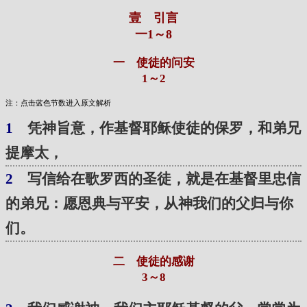
壹 引言
一1～8
一 使徒的问安
1～2
注：点击蓝色节数进入原文解析
1
凭神旨意，作基督耶稣使徒的保罗，和弟兄
提摩太，
2
写信给在歌罗西的圣徒，就是在基督里忠信
的弟兄：愿恩典与平安，从神我们的父归与你
们。
二 使徒的感谢
3～8