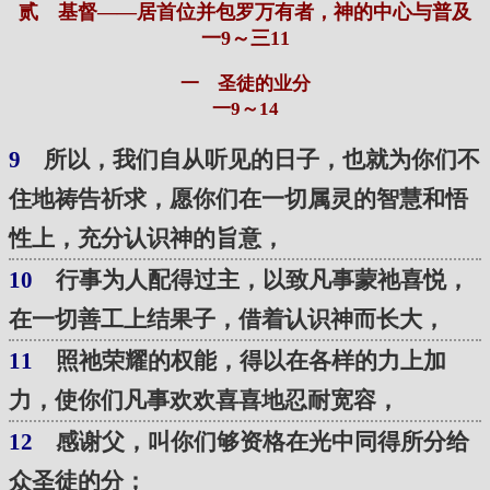
贰 基督——居首位并包罗万有者，神的中心与普及
一9～三11
一 圣徒的业分
一9～14
9
所以，我们自从听见的日子，也就为你们不
住地祷告祈求，愿你们在一切属灵的智慧和悟
性上，充分认识神的旨意，
10
行事为人配得过主，以致凡事蒙祂喜悦，
在一切善工上结果子，借着认识神而长大，
11
照祂荣耀的权能，得以在各样的力上加
力，使你们凡事欢欢喜喜地忍耐宽容，
12
感谢父，叫你们够资格在光中同得所分给
众圣徒的分；