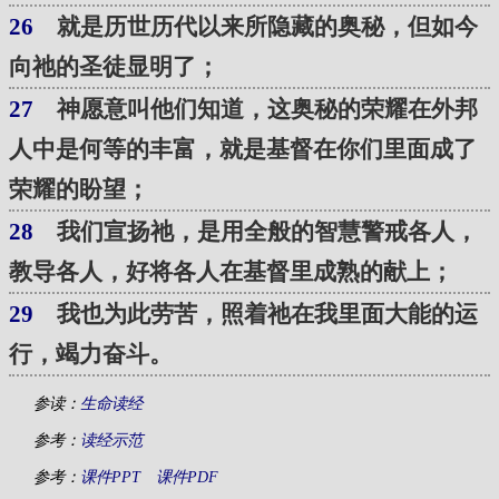
26
就是历世历代以来所隐藏的奥秘，但如今
向祂的圣徒显明了；
27
神愿意叫他们知道，这奥秘的荣耀在外邦
人中是何等的丰富，就是基督在你们里面成了
荣耀的盼望；
28
我们宣扬祂，是用全般的智慧警戒各人，
教导各人，好将各人在基督里成熟的献上；
29
我也为此劳苦，照着祂在我里面大能的运
行，竭力奋斗。
参读：
生命读经
参考：
读经示范
参考：
课件PPT
课件PDF