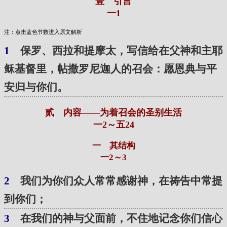
壹 引言
一1
注：点击蓝色节数进入原文解析
1
保罗、西拉和提摩太，写信给在父神和主耶
稣基督里，帖撒罗尼迦人的召会：愿恩典与平
安归与你们。
贰 内容——为着召会的圣别生活
一2～五24
一 其结构
一2～3
2
我们为你们众人常常感谢神，在祷告中常提
到你们；
3
在我们的神与父面前，不住地记念你们信心