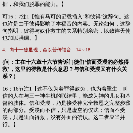
据，和我们脱罪的能力。】
可16：7注1【惟有马可的记载插入"和彼得"这辞句。这
也许是由于彼得影响了本福音的内容。无论如何，这辞
句指明，彼得与奴仆救主的关系特别亲密，以致连天使
也加以强调。】
4、向十一徒显现，命以普传福音 14～18
(问：主在十六章十六节告诉门徒们‘信而受浸的必然得
救’，这里的得救是什么意思？与信和受浸又有什么关
系？）
16：16节注1【这不仅为着罪得赦免，也为着重生，叫
信的人在与三一神生机的联结里，能成为神的儿女和基
督的肢体。信和受浸，乃是接受神完全救恩之完整步骤
的两部分。受浸而不信，只是虚空的仪式；信而不受
浸，只是里面得救，没有外面的确认。这二者应当并
行。】