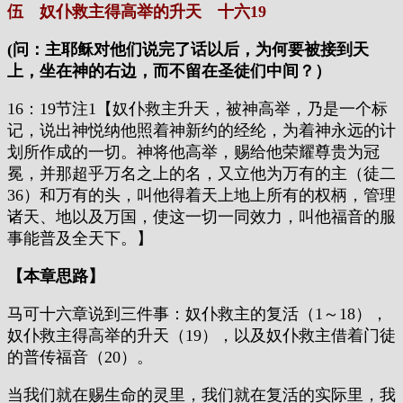
伍 奴仆救主得高举的升天 十六19
(问：主耶稣对他们说完了话以后，为何要被接到天
上，坐在神的右边，而不留在圣徒们中间？）
16：19节注1【奴仆救主升天，被神高举，乃是一个标
记，说出神悦纳他照着神新约的经纶，为着神永远的计
划所作成的一切。神将他高举，赐给他荣耀尊贵为冠
冕，并那超乎万名之上的名，又立他为万有的主（徒二
36）和万有的头，叫他得着天上地上所有的权柄，管理
诸天、地以及万国，使这一切一同效力，叫他福音的服
事能普及全天下。】
【本章思路】
马可十六章说到三件事：奴仆救主的复活（1～18），
奴仆救主得高举的升天（19），以及奴仆救主借着门徒
的普传福音（20）。
当我们就在赐生命的灵里，我们就在复活的实际里，我