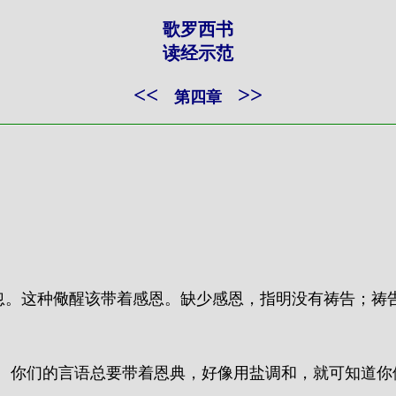
歌罗西书
读经示范
<<
>>
第四章
轻忽。这种儆醒该带着感恩。缺少感恩，指明没有祷告；祷
光阴。你们的言语总要带着恩典，好像用盐调和，就可知道