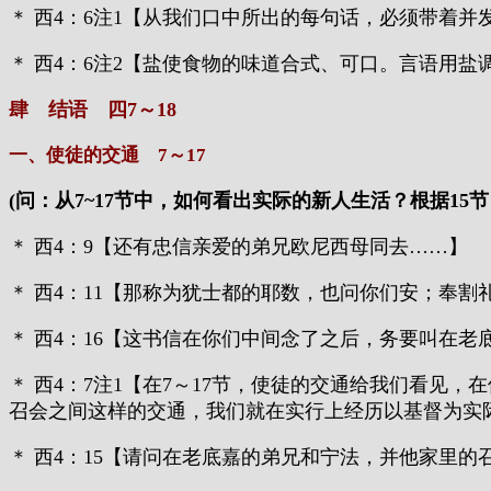
＊ 西4：6注1【从我们口中所出的每句话，必须带着并
＊ 西4：6注2【盐使食物的味道合式、可口。言语用
肆 结语 四7～18
一、使徒的交通 7～17
(问：从7~17节中，如何看出实际的新人生活？根据1
＊ 西4：9【还有忠信亲爱的弟兄欧尼西母同去……】
＊ 西4：11【那称为犹士都的耶数，也问你们安；奉割
＊ 西4：16【这书信在你们中间念了之后，务要叫在
＊ 西4：7注1【在7～17节，使徒的交通给我们看
召会之间这样的交通，我们就在实行上经历以基督为实
＊ 西4：15【请问在老底嘉的弟兄和宁法，并他家里的