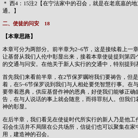
＊ 西4：15注2【在宁法家中的召会，就是在老底嘉
通。】
二、使徒的问安 18
【本章思路】
本章可分为两部分。前半章为2~6节，这是接续着上
让基督从我们人伦中彰显出来，接着本章使徒提到第四
的交通与问安。在他关于新人实行的交通中，特别提到
首先我们来看前半章，在2节保罗嘱咐我们要祷告，但
着，在5~6节保罗说到我们与人相处要凭智慧行事。
要带着恩典，供应基督作神的恩典，好使我们能够正确
告，在与人说话的事上就会随意，而得罪别人。但我们
神的彰显。
在后半章，我们看见在使徒时代所实行的新人乃是他工
召会生活并不局限在公共场所，信徒们也可以聚集在家
用，建造神的召会。