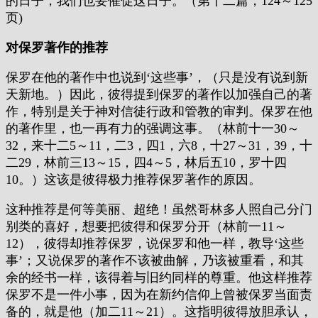
的日子，我们也要催促这日子。（第十二篇，124～125
页)
对保罗著作的推荐
保罗在他的著作中也说到‘这些事’，（只是没有说到新
天新地。）因此，彼得提到保罗的著作以加强自己的著
作，特别是关于神对信徒行政和管教的审判。保罗在他
的著作里，也一再有力的强调这事。（林前十一30～
32，来十二5～11，二3，四1，六8，十27～31，39，十
二29，林前三13～15，四4～5，林后五10，罗十四
10。）这该是彼得极力推荐保罗著作的原因。
这种推荐是何等美丽、超绝！虽然哥林多人照自己分门
别类的喜好，想要把彼得和保罗分开（林前一11～
12），彼得却推荐保罗，说保罗和他一样，教导‘这些
事’；又说保罗的著作不该被曲解，乃该被重看，和其
余的经书一样，该得着与旧约同样的尊重。他这样推荐
保罗不是一件小事，因为在新约信仰上曾被保罗当面责
备的，就是他（加二11～21）。这指明彼得放胆承认，