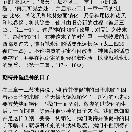
节的‘卷起来’、‘改变’，启示录二十章十一节的‘逃
遁’、‘再无可见之处’，并启示录二十一章一节的‘过
去’比较。将诸天和地焚烧而销化，乃是神用以将诸天
和地卷起，将其除去，使其由旧变新的过程（彼后三
13，启二一1）。这是神在祂的行政里，对受造之物末
了、终结的对付。在神这末了的对付里，一切物质的东
西都要过去，惟有祂永远的话要永远长存（太二四35，
彼前一25）。不论物质的宇宙有何改变，神预言的话总
要存留，并要在祂命定的时候得着应验，以成就祂永远
的定旨。（第十二篇，117～118页)
期待并催促神的日子
在三章十二节彼得说，‘期待并催促神的日子来临？因
着那日子的来临，诸天被火烧就销化了，所有的元素都
要被焚烧而镕化。’我们一面圣别、敬虔的过变化的生
活，一面期待、等候并催促神的日子来临。我们既知道
神是这样圣别，要将一切销化，我们期待并催促神的日
子来临时，就该有圣别的生活和敬虔。我们不但期待神