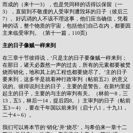
而成的（来十一3），也是凭同样的话得以保留（一
3），直留到不敬虔的人受审判遭毁坏的日子（彼后三
7）。好讥诮的人不该不理这事，他们应当确信，凭着
神的话，整个物质的宇宙，包括他们自己在内，都要因
主来临受审判。（第十一篇，110页)
主的日子像贼一样来到
在三章十节彼得说，‘只是主的日子要像贼一样来到；
在那日，诸天必轰然一声的过去，所有的元素都要被焚
烧而销化，地和其上的工程也都要烧尽了。’主的日子
要来到，这多半是就着神行政审判（帖前五2）的意义
说的。彼得说到主的日子，主要的是警告。在新约里提
起主的日子，主要的与主的审判有关。（林前一8，三
13，五5，林后一14，提后四8。）主审判的日子（帖前
五3～4），要在千年国以前来到（启十八1，十九11，
二十4～6）。
我们可以将本节的‘销化’并‘烧尽’，与希伯来一章十二