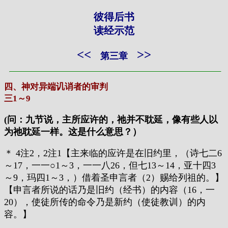
彼得后书
读经示范
<<
>>
第三章
四、神对异端讥诮者的审判
三1～9
(问：九节说，主所应许的，祂并不耽延，像有些人以
为祂耽延一样。这是什么意思？）
＊ 4注2，2注1【主来临的应许是在旧约里，（诗七二6
～17，一一○1～3，一一八26，但七13～14，亚十四3
～9，玛四1～3，）借着圣申言者（2）赐给列祖的。】
【申言者所说的话乃是旧约（经书）的内容（16，一
20），使徒所传的命令乃是新约（使徒教训）的内
容。】