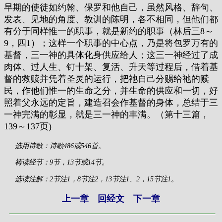
早期的使徒如约翰、保罗和他自己，虽然风格、辞句、
发表、见地的角度、教训的陈明，各不相同，但他们都
有分于同样惟一的职事，就是新约的职事（林后三8～
9，四1）；这样一个职事的中心点，乃是将包罗万有的
基督，三一神的具体化身供应给人；这三一神经过了成
肉体、过人生、钉十架、复活、升天等过程后，借着基
督的救赎并凭着圣灵的运行，把祂自己分赐给祂的赎
民，作他们惟一的生命之分，并生命的供应和一切，好
照着父永远的定旨，建造召会作基督的身体，总结于三
一神完满的彰显，就是三一神的丰满。（第十三篇，
139～137页)
选用诗歌：诗歌486或546首。
祷读经节：9节，13节或14节。
选读注解：2节注1，8节注2，13节注1、2，15节注1。
上一章
回经文
下一章