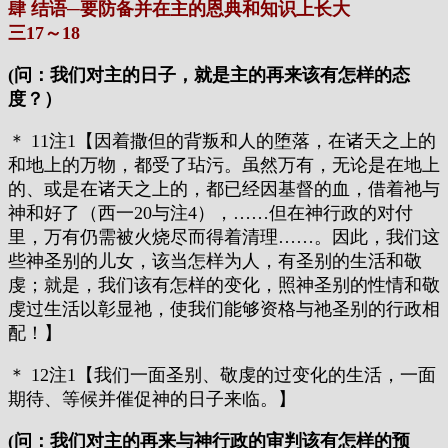
肆 结语─要防备并在主的恩典和知识上长大
三17～18
(问：我们对主的日子，就是主的再来该有怎样的态
度？）
＊ 11注1【因着撒但的背叛和人的堕落，在诸天之上的
和地上的万物，都受了玷污。虽然万有，无论是在地上
的、或是在诸天之上的，都已经因基督的血，借着祂与
神和好了（西一20与注4），……但在神行政的对付
里，万有仍需被火烧尽而得着清理……。因此，我们这
些神圣别的儿女，该当怎样为人，有圣别的生活和敬
虔；就是，我们该有怎样的变化，照神圣别的性情和敬
虔过生活以彰显祂，使我们能够资格与祂圣别的行政相
配！】
＊ 12注1【我们一面圣别、敬虔的过变化的生活，一面
期待、等候并催促神的日子来临。】
(问：我们对主的再来与神行政的审判该有怎样的预