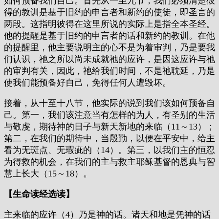
如何预备我们自己。首先从一至九节，我们必须清楚彼
得的教训是基于旧约的申言者和新约的使徒，即圣言的
两段。这指明彼得在这里所说的实际上是指全本圣经。
他的提醒是基于旧约的申言者的话和新约的教训。在他
的提醒里，他主要说明主的心不是为着审判，乃是要我
们认识，祂之所以尚未成就祂的应许，是因这应许与祂
的审判有关，因此，祂给我们时间，不是祂耽延，乃是
使我们能预备好自己，免得任何人遭毁坏。
接着，从十至十八节，他实际的说到我们该如何预备自
己。第一，我们该注意当有怎样的为人，有圣别的生活
与敬虔，期待神的日子与新天新地的来临（11～13）；
第二，在我们的期待中，当殷勤，以便在平安中，给主
看为无斑点、无瑕疵的（14）。第三，以我们主的恒忍
为得救的机会，在我们的主与救主耶稣基督的恩典与智
慧上长大（15～18）。
【生命读经选读】
主来临的应许（4）乃是神的话。诸天和地是凭神的话