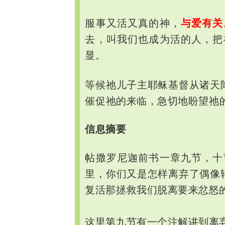
服事又活又真的神，
与爱有关
去，叫我们也成为活的人，把
显。
等候
儿子主耶稣基督从诸天
祂
催促
的来临，急切地盼望
祂
祂
信息摘要
帖撒罗尼迦前书一章九节，十
里，你们又是怎样离弃了偶像
复活那拯救我们脱离要来忿怒
这里第九节有一个注解讲到离