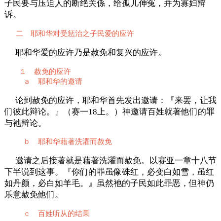
子民要与压迫人的断绝关係，给孤儿伸冤，并为寡妇辩
诉。
二 耶和华对受惩治之子民爱的应许
耶和华爱的应许乃是赦免和复兴的应许。
１ 赦免的应许
ａ 耶和华的邀请
论到赦免的应许，耶和华首先发出邀请：『来罢，让我
们彼此辩论。』（赛一18上。）神邀请百姓就著他们的罪
与祂辩论。
ｂ 耶和华藉著洗濯而赦免
邀请之后接著就是藉著洗濯而赦免。以赛亚一章十八节
下半说到这事。『你们的罪虽像硃红，必变白如雪，虽红
如丹颜，必白如羊毛。』虽然祂的子民如此罪恶，但神仍
乐意赦免他们。
ｃ 百姓听从的结果