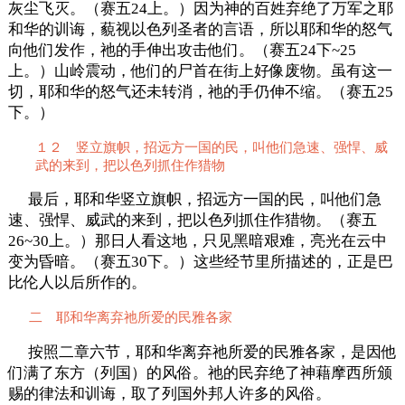
灰尘飞灭。（赛五24上。）因为神的百姓弃绝了万军之耶
和华的训诲，藐视以色列圣者的言语，所以耶和华的怒气
向他们发作，祂的手伸出攻击他们。（赛五24下~25
上。）山岭震动，他们的尸首在街上好像废物。虽有这一
切，耶和华的怒气还未转消，祂的手仍伸不缩。（赛五25
下。）
１２ 竖立旗帜，招远方一国的民，叫他们急速、强悍、威
武的来到，把以色列抓住作猎物
最后，耶和华竖立旗帜，招远方一国的民，叫他们急
速、强悍、威武的来到，把以色列抓住作猎物。（赛五
26~30上。）那日人看这地，只见黑暗艰难，亮光在云中
变为昏暗。（赛五30下。）这些经节里所描述的，正是巴
比伦人以后所作的。
二 耶和华离弃祂所爱的民雅各家
按照二章六节，耶和华离弃祂所爱的民雅各家，是因他
们满了东方（列国）的风俗。祂的民弃绝了神藉摩西所颁
赐的律法和训诲，取了列国外邦人许多的风俗。