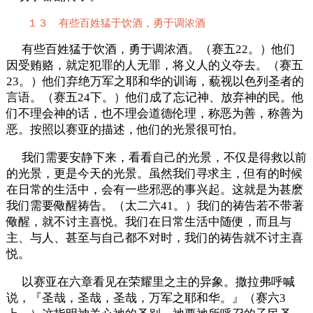
１３ 有些百姓猛于饮酒，勇于调浓酒
有些百姓猛于饮酒，勇于调浓酒。（赛五22。）他们
因受贿赂，就定犯罪的人无罪，将义人的义夺去。（赛五
23。）他们弃绝万军之耶和华的训诲，藐视以色列圣者的
言语。（赛五24下。）他们成了忘记神、放弃神的民。他
们不理会神的话，也不理会道德伦理，称恶为善，称善为
恶。按照以赛亚的描述，他们的光景很可怕。
我们需要安静下来，看看自己的光景，不仅是得救以前
的光景，更是今天的光景。虽然我们寻求主，但有的时候
在日常的生活中，会有一些邪恶的事兴起。这就是为甚麽
我们需要儆醒祷告。（太二六41。）我们的祷告若不带著
儆醒，就不讨主喜悦。我们在日常生活中随便，而且与
主、与人、甚至与自己都不对时，我们的祷告就不讨主喜
悦。
以赛亚在六章看见在荣耀里之主的异象。撒拉弗呼喊
说，『圣哉，圣哉，圣哉，万军之耶和华。』（赛六3