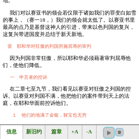
地。
我们对以赛亚书的领会若仅限于诸如我们的罪变白如雪
的事上，（赛一18，）我们的领会就太低了。以赛亚书里
最高的点乃是基督这神人的引进，带来以色列国的复兴，
这复兴带进国度并总结于新天新地。
壹 耶和华对狂傲的列国所施屈辱的审判
因为列国非常狂傲，所以耶和华必须藉著审判屈辱他
们，使他们降低。
一 申言者的控诉
在二章七至九节，我们看见以赛亚对狂傲之列国的控
诉。以赛亚对列国不满，他把他们的案件带到天上的法
庭，在耶和华面前控诉他们。
１ 他们的地满了金银，财宝也无穷
列国极其富有。（赛二7。）他们的地满了金银，财宝
信息
新旧约
篇章
+A
-A
也无穷；他们的地满了马匹，车辆也无数。