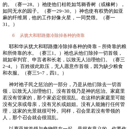
的。（赛一28。）祂使他们枯乾如笃耨香树（或橡树），
如同无水的园子。（赛一29~30。）神也使有权势的如亚
麻的纤维屑，他的工作好像火星，一同焚燬。（赛一
31。）
６ 从犹大和耶路撒冷除掉各种的倚靠
耶和华从犹大和耶路撒冷除掉各种的倚靠－所倚靠的粮
和所倚靠的水。（赛三1。）祂也从他们除掉一切首领，
就如审判官、申言者和长老，以致无人治理他们。（赛三
2~4。）百姓彼此欺压，无人愿意作首领，因为缺少粮食
和衣服。（赛三5~7，四1。）
神对祂子民之惩治的一部分，乃是从他们除去一切首
领，以致无人治理他们。没有首领乃是神的惩治。家庭里
若没有管家的，那个家必定很混乱。在这样的家庭里可能
没有父亲或母亲，没有兄长或姐姐。没有人能施行任何管
理，这家的光景就很可怜。同样，召会里若没有带领的
人，那个召会就会很混乱。
以赛亚把首领与食物联在一起，是很有意义的。你要作