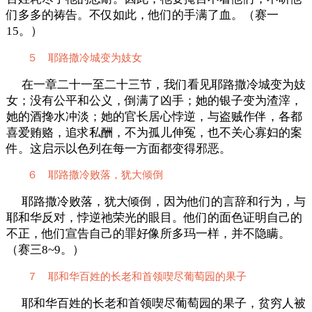
们多多的祷告。不仅如此，他们的手满了血。（赛一
15。）
５ 耶路撒冷城变为妓女
在一章二十一至二十三节，我们看见耶路撒冷城变为妓
女；没有公平和公义，倒满了凶手；她的银子变为渣滓，
她的酒搀水冲淡；她的官长居心悖逆，与盗贼作伴，各都
喜爱贿赂，追求私酬，不为孤儿伸冤，也不关心寡妇的案
件。这启示以色列在每一方面都变得邪恶。
６ 耶路撒冷败落，犹大倾倒
耶路撒冷败落，犹大倾倒，因为他们的言辞和行为，与
耶和华反对，悖逆祂荣光的眼目。他们的面色证明自己的
不正，他们宣告自己的罪好像所多玛一样，并不隐瞒。
（赛三8~9。）
７ 耶和华百姓的长老和首领喫尽葡萄园的果子
耶和华百姓的长老和首领喫尽葡萄园的果子，贫穷人被