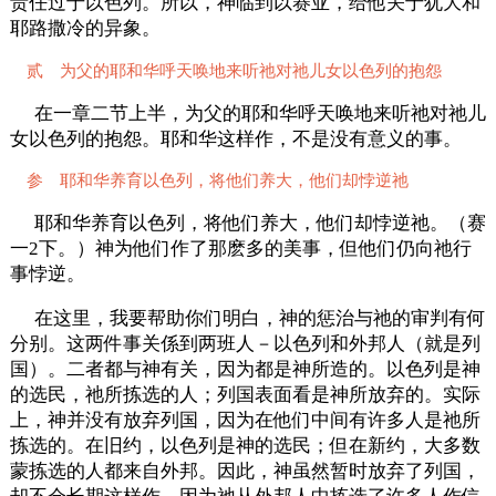
责任过于以色列。所以，神临到以赛亚，给他关于犹大和
耶路撒冷的异象。
贰 为父的耶和华呼天唤地来听祂对祂儿女以色列的抱怨
在一章二节上半，为父的耶和华呼天唤地来听祂对祂儿
女以色列的抱怨。耶和华这样作，不是没有意义的事。
参 耶和华养育以色列，将他们养大，他们却悖逆祂
耶和华养育以色列，将他们养大，他们却悖逆祂。（赛
一2下。）神为他们作了那麽多的美事，但他们仍向祂行
事悖逆。
在这里，我要帮助你们明白，神的惩治与祂的审判有何
分别。这两件事关係到两班人－以色列和外邦人（就是列
国）。二者都与神有关，因为都是神所造的。以色列是神
的选民，祂所拣选的人；列国表面看是神所放弃的。实际
上，神并没有放弃列国，因为在他们中间有许多人是祂所
拣选的。在旧约，以色列是神的选民；但在新约，大多数
蒙拣选的人都来自外邦。因此，神虽然暂时放弃了列国，