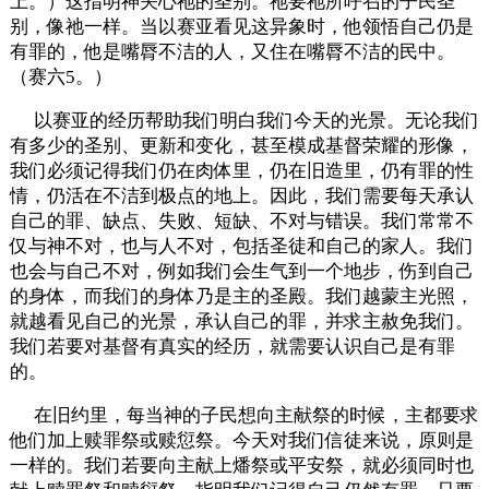
上。）这指明神关心祂的圣别。祂要祂所呼召的子民圣
别，像祂一样。当以赛亚看见这异象时，他领悟自己仍是
有罪的，他是嘴脣不洁的人，又住在嘴脣不洁的民中。
（赛六5。）
以赛亚的经历帮助我们明白我们今天的光景。无论我们
有多少的圣别、更新和变化，甚至模成基督荣耀的形像，
我们必须记得我们仍在肉体里，仍在旧造里，仍有罪的性
情，仍活在不洁到极点的地上。因此，我们需要每天承认
自己的罪、缺点、失败、短缺、不对与错误。我们常常不
仅与神不对，也与人不对，包括圣徒和自己的家人。我们
也会与自己不对，例如我们会生气到一个地步，伤到自己
的身体，而我们的身体乃是主的圣殿。我们越蒙主光照，
就越看见自己的光景，承认自己的罪，并求主赦免我们。
我们若要对基督有真实的经历，就需要认识自己是有罪
的。
在旧约里，每当神的子民想向主献祭的时候，主都要求
他们加上赎罪祭或赎愆祭。今天对我们信徒来说，原则是
一样的。我们若要向主献上燔祭或平安祭，就必须同时也