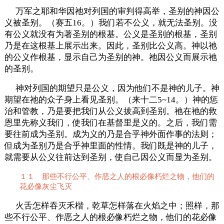
万军之耶和华因祂对列国的审判得高举，圣别的神因公
义被圣别。（赛五16。）我们若不公义，就无法圣别。没
有公义就没有为著圣别的根基。公义是圣别的根基，圣别
乃是在这根基上展示出来。因此，圣别比公义高。神以祂
的公义作根基，显示自己为圣别的神。祂因公义而展示祂
的圣别。
神对列国的期望只是公义，因为他们不是神的儿子。神
期望在祂的众子身上看见圣别。（来十二5~14。）神的惩
治和管教，乃是要把我们从公义拔高到圣别。祂在祂的救
恩里先称义我们，使我们在基督里是义的。之后，我们需
要往前成为圣别。成为义的乃是合乎神外面作事的法则；
但成为圣别乃是合乎神里面的性情。我们既是神的儿子，
就需要从公义往前达到圣别，使自己因公义而显为圣别。
１１ 那些不行公平、作恶之人的根必像朽烂之物，他们的
花必像灰尘飞灭
火舌怎样吞灭禾楷，乾草怎样落在火焰之中；照样，那
些不行公平、作恶之人的根必像朽烂之物，他们的花必像