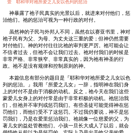
壹 耶和华对祂所爱之儿女以色列的惩治
神暴露了祂子民真实的光景以后，就进来对付他们，惩
治他们。祂的惩治可视为一种行政的对付。
虽然神的子民与外邦人不同，虽然在以赛亚书里，神对
祂子民有为父、为母、为丈夫这三重的爱；但神仍然需要
对付他们。神的对付往往比祂的审判更严厉。祂可能会让
不信者过去，但祂不会让我们过去。祂对付我们的时候是
非常严格、非常狭窄、非常真实的，因为祂有神圣的行
政。祂不是没有规律和控制原则的神。
本篇信息有部分的题目是『耶和华对祂所爱之儿女以色
列的惩治。』我用『所爱之儿女』一辞，指明神在我们身
上的对付不是由于消极的动机。反之，祂今天在我们这些
蒙爱儿女身上的对付常是由于非常积极的动机。祂惩治我
们，但祂并不审判或惩罚我们。有些圣徒可能觉得神在惩
罚他们，而他们受不了这惩罚。不过我仍要说，神不是惩
罚我们，乃是在爱里惩治我们。祂就像一位慈爱的父，为
著儿女的益处管教他们。小孩一旦长大成人了以后，就会
领悟他从前以为是惩罚的，实际上乃是出于他父亲的爱。