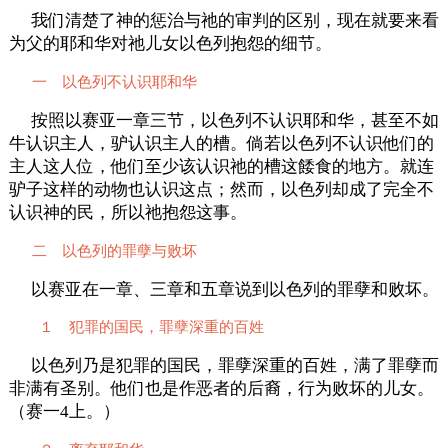
我们清楚了神的惩治与祂的审判的区别，现在就要来看
为父的耶和华对祂儿女以色列抱怨的细节。
一 以色列不认识耶和华
按照以赛亚一章三节，以色列不认识耶和华，甚至不如
牛认识主人，驴认识主人的槽。倘若以色列不认识他们的
主人这人位，他们至少该认识祂的槽这餧食的地方。就连
驴子这样的动物也认识这点；然而，以色列却成了完全不
认识神的民，所以祂抱怨这事。
二 以色列的罪孽与败坏
以赛亚在一章、三章和五章说到以色列的罪孽和败坏。
１ 犯罪的国民，罪孽深重的百姓
以色列乃是犯罪的国民，罪孽深重的百姓，满了罪孽而
非满有圣别。他们也是作恶者的后裔，行为败坏的儿女。
（赛一4上。）