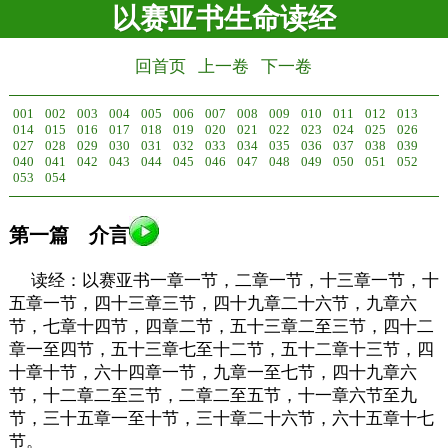
以赛亚书生命读经
回首页
上一卷
下一卷
001
002
003
004
005
006
007
008
009
010
011
012
013
014
015
016
017
018
019
020
021
022
023
024
025
026
027
028
029
030
031
032
033
034
035
036
037
038
039
040
041
042
043
044
045
046
047
048
049
050
051
052
053
054
第一篇 介言
读经：以赛亚书一章一节，二章一节，十三章一节，十
五章一节，四十三章三节，四十九章二十六节，九章六
节，七章十四节，四章二节，五十三章二至三节，四十二
章一至四节，五十三章七至十二节，五十二章十三节，四
十章十节，六十四章一节，九章一至七节，四十九章六
节，十二章二至三节，二章二至五节，十一章六节至九
节，三十五章一至十节，三十章二十六节，六十五章十七
节。