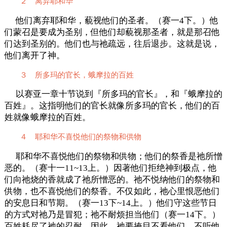
２ 离弃耶和华
他们离弃耶和华，藐视他们的圣者。（赛一4下。）他
们蒙召是要成为圣别，但他们却藐视那圣者，就是那召他
们达到圣别的。他们也与祂疏远，往后退步。这就是说，
他们离开了神。
３ 所多玛的官长，蛾摩拉的百姓
以赛亚一章十节说到『所多玛的官长』，和『蛾摩拉的
百姓』。这指明他们的官长就像所多玛的官长，他们的百
姓就像蛾摩拉的百姓。
４ 耶和华不喜悦他们的祭物和供物
耶和华不喜悦他们的祭物和供物；他们的祭香是祂所憎
恶的。（赛十一11~13上。）因著他们拒绝神到极点，他
们向祂烧的香就成了祂所憎恶的。祂不悦纳他们的祭物和
供物，也不喜悦他们的祭香。不仅如此，祂心里恨恶他们
的安息日和节期。（赛一13下~14上。）他们守这些节日
的方式对祂乃是冒犯；祂不耐烦担当他们（赛一14下。）
百姓耗尽了祂的忍耐。因此，祂要掩目不看他们，不听他