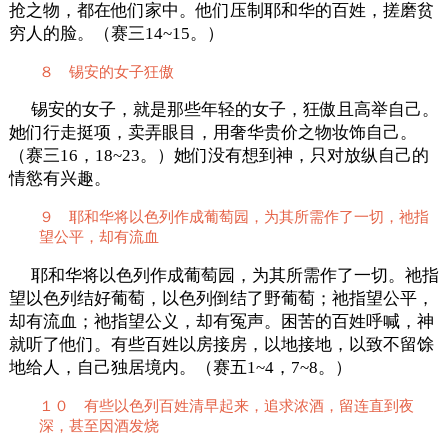
抢之物，都在他们家中。他们压制耶和华的百姓，搓磨贫
穷人的脸。（赛三14~15。）
８ 锡安的女子狂傲
锡安的女子，就是那些年轻的女子，狂傲且高举自己。
她们行走挺项，卖弄眼目，用奢华贵价之物妆饰自己。
（赛三16，18~23。）她们没有想到神，只对放纵自己的
情慾有兴趣。
９ 耶和华将以色列作成葡萄园，为其所需作了一切，祂指
望公平，却有流血
耶和华将以色列作成葡萄园，为其所需作了一切。祂指
望以色列结好葡萄，以色列倒结了野葡萄；祂指望公平，
却有流血；祂指望公义，却有冤声。困苦的百姓呼喊，神
就听了他们。有些百姓以房接房，以地接地，以致不留馀
地给人，自己独居境内。（赛五1~4，7~8。）
１０ 有些以色列百姓清早起来，追求浓酒，留连直到夜
深，甚至因酒发烧