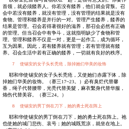
首领，就必须餧养人。你若没有餧养，他们就会背叛。召
会中若没有餧养，就没有管理，没有管理的结果就是没有
食物。管理和餧养是并行的一对。管理产生餧养，餧养的
结果是管理。召会若得著很好的滋养，那召会必然有正确
的管理。但当召会中有争斗，这就指明缺少了食物和管
理。管理和餧养不仅是一对，更是一起作工，成为循环，
互为因果。因此，若有餧养就有管理；若有管理就有餧
养。召会生活中若有正确的餧养，一切就有良好的秩序。
７ 使锡安的女子头长秃疮，除掉她们华美的妆饰
耶和华使锡安的女子头长秃疮，又使她们赤露下体，除
掉她们华美的妆饰。（赛三17~23。）必有臭烂代替馨
香，绳子代替腰带，光秃代替美髮，麻衣繫身代替华服，
烙伤代替美容。（赛三24。）
８ 使锡安的男丁倒在刀下，她的勇士死在阵上
耶和华使锡安的男丁倒在刀下，她的勇士死在阵上。祂
也使她的城门悲伤、哀号；她的城既荒凉，就坐在地上。