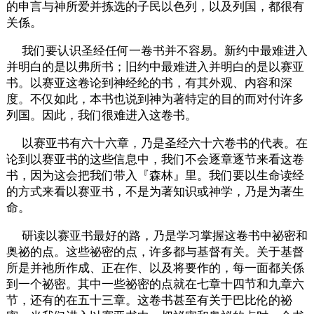
的申言与神所爱并拣选的子民以色列，以及列国，都很有
关係。
我们要认识圣经任何一卷书并不容易。新约中最难进入
并明白的是以弗所书；旧约中最难进入并明白的是以赛亚
书。以赛亚这卷论到神经纶的书，有其外观、内容和深
度。不仅如此，本书也说到神为著特定的目的而对付许多
列国。因此，我们很难进入这卷书。
以赛亚书有六十六章，乃是圣经六十六卷书的代表。在
论到以赛亚书的这些信息中，我们不会逐章逐节来看这卷
书，因为这会把我们带入『森林』里。我们要以生命读经
的方式来看以赛亚书，不是为著知识或神学，乃是为著生
命。
研读以赛亚书最好的路，乃是学习掌握这卷书中祕密和
奥祕的点。这些祕密的点，许多都与基督有关。关于基督
所是并祂所作成、正在作、以及将要作的，每一面都关係
到一个祕密。其中一些祕密的点就在七章十四节和九章六
节，还有的在五十三章。这卷书甚至有关于巴比伦的祕