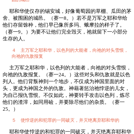
耶和华使仅存的锡安城，好像葡萄园的草棚、瓜田的茅
舍、被围困的城邑。（赛一8。）若不是万军之耶和华给
他们存留馀种，他们早已像所多玛、蛾摩拉的样子了。
（赛一9。）为要不让他们完全毁灭，祂就留下一小部分
生存的人。
４ 主万军之耶和华，以色列的大能者，向祂的对头雪恨，
向祂的仇敌报复
主万军之耶和华，以色列的大能者，向祂的对头雪恨，
向祂的仇敌报复。（赛一24。）这些对头和仇敌就是以色
列人。他们背叛神到一个地步，不仅成为神国里面的对
头，更成为神国之外的仇敌。神藉著惩治祂悖逆的儿女，
为自己报仇雪恨。不仅如此，神要转手攻击以色列，炼尽
他们的渣滓，如同用硷，并要除尽他们的杂质。（赛一
25。）
５ 使悖逆的和犯罪的一同破灭，并灭绝离弃耶和华的
耶和华使悖逆的和犯罪的一同破灭，并灭绝离弃耶和华