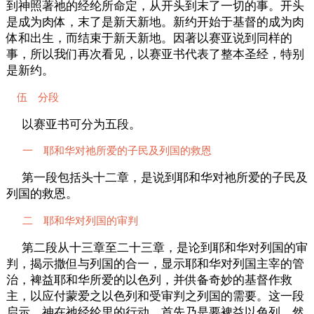
到神照著祂的经纶所命定，从开头到末了一切的事。开头
是成为肉体，末了是新天新地。新约开始于基督的成为肉
体和出生，而结束于新天新地。因著以赛亚说到同样的
事，所以我们再次看见，以赛亚书代表了整本圣经，特别
是新约。
伍 分段
以赛亚书可分为五段。
一 耶和华对祂所爱的子民及列国的救恩
第一段包括头十二章，是说到耶和华对祂所爱的子民及
列国的救恩。
二 耶和华对列国的审判
第二段从十三章至二十三章，是论到耶和华对列国的审
判，揭示撒但与列国的合一，显示耶和华对列国主宰的管
治，裨益耶和华所爱的以色列，并供备奇妙的基督作救
主，以应付蒙爱之以色列和受审判之列国的需要。这一段
启示，神在祂经纶里的行动，首先乃是要裨益以色列，然