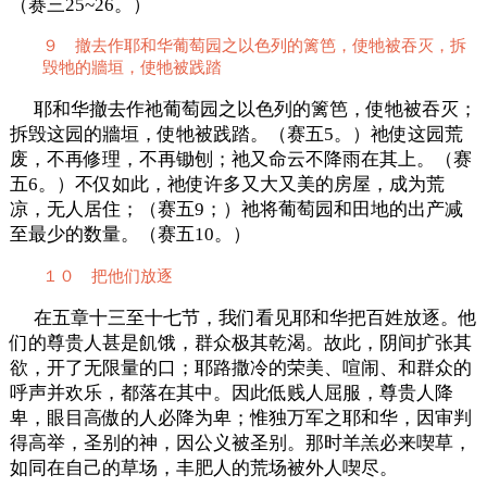
（赛三25~26。）
９ 撤去作耶和华葡萄园之以色列的篱笆，使牠被吞灭，拆
毁牠的牆垣，使牠被践踏
耶和华撤去作祂葡萄园之以色列的篱笆，使牠被吞灭；
拆毁这园的牆垣，使牠被践踏。（赛五5。）祂使这园荒
废，不再修理，不再锄刨；祂又命云不降雨在其上。（赛
五6。）不仅如此，祂使许多又大又美的房屋，成为荒
凉，无人居住；（赛五9；）祂将葡萄园和田地的出产减
至最少的数量。（赛五10。）
１０ 把他们放逐
在五章十三至十七节，我们看见耶和华把百姓放逐。他
们的尊贵人甚是飢饿，群众极其乾渴。故此，阴间扩张其
欲，开了无限量的口；耶路撒冷的荣美、喧闹、和群众的
呼声并欢乐，都落在其中。因此低贱人屈服，尊贵人降
卑，眼目高傲的人必降为卑；惟独万军之耶和华，因审判
得高举，圣别的神，因公义被圣别。那时羊羔必来喫草，
如同在自己的草场，丰肥人的荒场被外人喫尽。