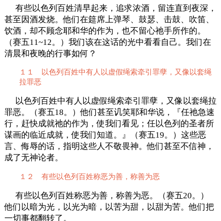
有些以色列百姓清早起来，追求浓酒，留连直到夜深，
甚至因酒发烧。他们在筵席上弹琴、鼓瑟、击鼓、吹笛、
饮酒，却不顾念耶和华的作为，也不留心祂手所作的。
（赛五11~12。）我们该在这话的光中看看自己。我们在
清晨和夜晚的行事如何？
１１ 以色列百姓中有人以虚假绳索牵引罪孽，又像以套绳
拉罪恶
以色列百姓中有人以虚假绳索牵引罪孽，又像以套绳拉
罪恶。（赛五18。）他们甚至讥笑耶和华说，『任祂急速
行，赶快成就祂的作为，使我们看见；任以色列的圣者所
谋画的临近成就，使我们知道。』（赛五19。）这些恶
言、侮辱的话，指明这些人不敬畏神。他们甚至不信神，
成了无神论者。
１２ 有些以色列百姓称恶为善，称善为恶
有些以色列百姓称恶为善，称善为恶。（赛五20。）
他们以暗为光，以光为暗，以苦为甜，以甜为苦。他们把
一切事都翻转了。