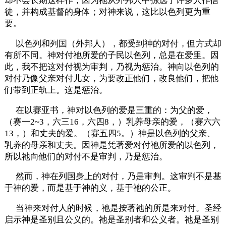
却不会长期这样作，因为祂从外邦人中拣选了许多人作信
徒，并构成基督的身体；对神来说，这比以色列更为重
要。
以色列和列国（外邦人），都受到神的对付，但方式却
有所不同。神对付祂所爱的子民以色列，总是在爱里。因
此，我不把这对付视为审判，乃视为惩治。神向以色列的
对付乃像父亲对付儿女，为要改正他们，改良他们，把他
们带到正轨上。这是惩治。
在以赛亚书，神对以色列的爱是三重的：为父的爱，
（赛一2~3，六三16，六四8，）乳养母亲的爱，（赛六六
13，）和丈夫的爱。（赛五四5。）神是以色列的父亲、
乳养的母亲和丈夫。因神是凭著爱对付祂所爱的以色列，
所以祂向他们的对付不是审判，乃是惩治。
然而，神在列国身上的对付，乃是审判。这审判不是基
于神的爱，而是基于神的义，基于祂的公正。
当神来对付人的时候，祂是按著祂的所是来对付。圣经
启示神是圣别且公义的。祂是圣别者和公义者。祂是圣别