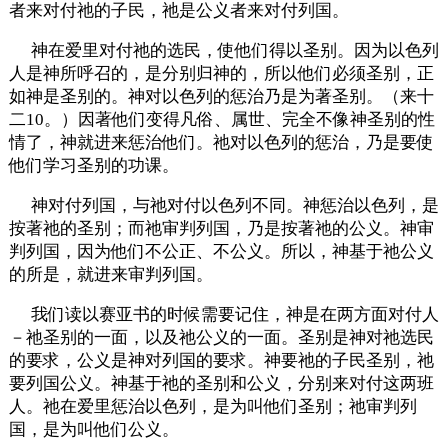
者来对付祂的子民，祂是公义者来对付列国。
神在爱里对付祂的选民，使他们得以圣别。因为以色列
人是神所呼召的，是分别归神的，所以他们必须圣别，正
如神是圣别的。神对以色列的惩治乃是为著圣别。（来十
二10。）因著他们变得凡俗、属世、完全不像神圣别的性
情了，神就进来惩治他们。祂对以色列的惩治，乃是要使
他们学习圣别的功课。
神对付列国，与祂对付以色列不同。神惩治以色列，是
按著祂的圣别；而祂审判列国，乃是按著祂的公义。神审
判列国，因为他们不公正、不公义。所以，神基于祂公义
的所是，就进来审判列国。
我们读以赛亚书的时候需要记住，神是在两方面对付人
－祂圣别的一面，以及祂公义的一面。圣别是神对祂选民
的要求，公义是神对列国的要求。神要祂的子民圣别，祂
要列国公义。神基于祂的圣别和公义，分别来对付这两班
人。祂在爱里惩治以色列，是为叫他们圣别；祂审判列
国，是为叫他们公义。