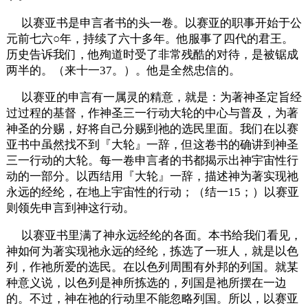
以赛亚书是申言者书的头一卷。以赛亚的职事开始于公
元前七六○年，持续了六十多年。他服事了四代的君王。
历史告诉我们，他殉道时受了非常残酷的对待，是被锯成
两半的。（来十一37。）。他是全然忠信的。
以赛亚的申言有一属灵的精意，就是：为著神圣定旨经
过过程的基督，作神圣三一行动大轮的中心与普及，为著
神圣的分赐，好将自己分赐到祂的选民里面。我们在以赛
亚书中虽然找不到『大轮』一辞，但这卷书的确讲到神圣
三一行动的大轮。每一卷申言者的书都揭示出神宇宙性行
动的一部分。以西结用『大轮』一辞，描述神为著实现祂
永远的经纶，在地上宇宙性的行动；（结一15；）以赛亚
则领先申言到神这行动。
以赛亚书里满了神永远经纶的各面。本书给我们看见，
神如何为著实现祂永远的经纶，拣选了一班人，就是以色
列，作祂所爱的选民。在以色列周围有外邦的列国。就某
种意义说，以色列是神所拣选的，列国是祂所摆在一边
的。不过，神在祂的行动里不能忽略列国。所以，以赛亚