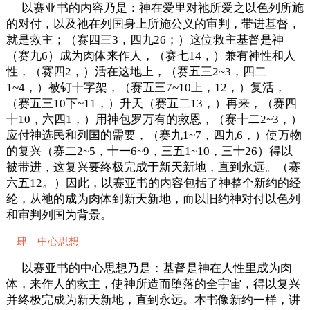
以赛亚书的内容乃是：神在爱里对祂所爱之以色列所施
的对付，以及祂在列国身上所施公义的审判，带进基督，
就是救主；（赛四三3，四九26；）这位救主基督是神
（赛九6）成为肉体来作人，（赛七14，）兼有神性和人
性，（赛四2，）活在这地上，（赛五三2~3，四二
1~4，）被钉十字架，（赛五三7~10上，12，）复活，
（赛五三10下~11，）升天（赛五二13，）再来，（赛四
十10，六四1，）用神包罗万有的救恩，（赛十二2~3，）
应付神选民和列国的需要，（赛九1~7，四九6，）使万物
的复兴（赛二2~5，十一6~9，三五1~10，三十26）得以
被带进，这复兴要终极完成于新天新地，直到永远。（赛
六五12。）因此，以赛亚书的内容包括了神整个新约的经
纶，从祂的成为肉体到新天新地，而以旧约神对付以色列
和审判列国为背景。
肆 中心思想
以赛亚书的中心思想乃是：基督是神在人性里成为肉
体，来作人的救主，使神所造而堕落的全宇宙，得以复兴
并终极完成为新天新地，直到永远。本书像新约一样，讲