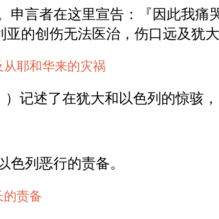
。申言者在这里宣告：『因此我痛
利亚的创伤无法医治，伤口远及犹
及从耶和华来的灾祸
6，）记述了在犹大和以色列的惊骇
以色列恶行的责备。
长的责备