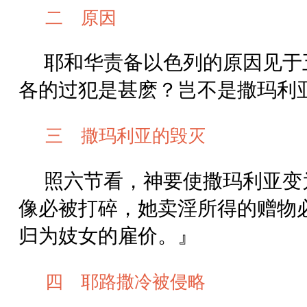
二 原因
耶和华责备以色列的原因见于
各的过犯是甚麽？岂不是撒玛利
三 撒玛利亚的毁灭
照六节看，神要使撒玛利亚变
像必被打碎，她卖淫所得的赠物
归为妓女的雇价。』
四 耶路撒冷被侵略