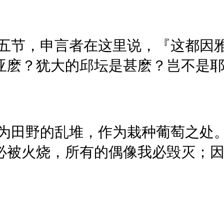
五节，申言者在这里说，『这都因
亚麽？犹大的邱坛是甚麽？岂不是
为田野的乱堆，作为栽种葡萄之处
必被火烧，所有的偶像我必毁灭；