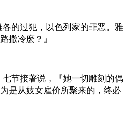
雅各的过犯，以色列家的罪恶。雅
耶路撒冷麽？』
。七节接著说，『她一切雕刻的偶
因为是从妓女雇价所聚来的，终必