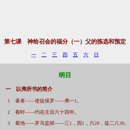
第七课 神给召会的福分（一）父的拣选和预定
一
二
三
四
五
六
日
纲目
一 以弗所书的简介
1 著者——使徒保罗——弗一1。
2 着时——约在主后六十四年。
3 着地——罗马监狱——三1，四1，六20，徒二八30。