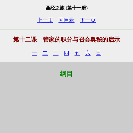
圣经之旅 (第十一册)
上一页
回目录
下一页
第十二课 管家的职分与召会奥秘的启示
一
二
三
四
五
六
日
纲目