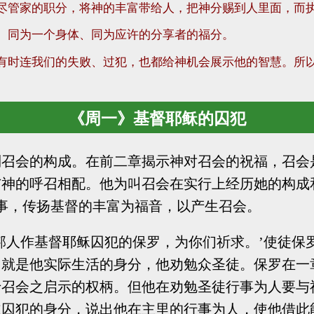
尽管家的职分，将神的丰富带给人，把神分赐到人里面，而
、同为一个身体、同为应许的分享者的福分。
有时连我们的失败、过犯，也都给神机会展示他的智慧。所
《周一》基督耶稣的囚犯
到召会的构成。在前二章揭示神对召会的祝福，召会
神的呼召相配。他为叫召会在实行上经历她的构成
执事，传扬基督的丰富为福音，以产生召会。
邦人作基督耶稣囚犯的保罗，为你们祈求。’使徒保
，就是他实际生活的身分，他劝勉众圣徒。保罗在一
于召会之启示的权柄。但他在劝勉圣徒行事为人要与
主囚犯的身分，说出他在主里的行事为人，使他借此