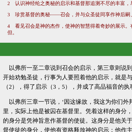
2 认识神经纶之奥秘的启示和基督那追测不尽的丰富，
3 珍赏基督的奥秘——召会，并与众圣徒同享作神后嗣
4 看见召会是神的杰作，使神的智慧得着奇妙的展示。
但。
以弗所一至二章说到召会的启示，第三章则说
开始劝勉圣徒，行事为人要照着他的启示，就是与
（2），得了启示（3，5），并成了高品福音的
以弗所三章一节说，‘因这缘故，我这为你们外
里，实际上他是被囚在基督里。凭着这样的身分
的身分是凭神旨意作基督的使徒。这身分是他关
督使徒的身分，使他有资格释放神的启示；他作