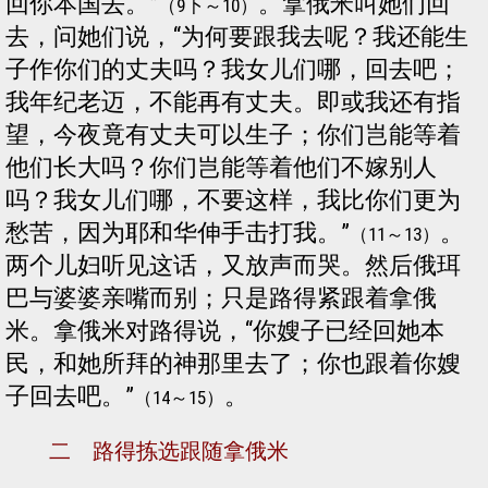
回你本国去。”
。拿俄米叫她们回
（9下～10）
去，问她们说，“为何要跟我去呢？我还能生
子作你们的丈夫吗？我女儿们哪，回去吧；
我年纪老迈，不能再有丈夫。即或我还有指
望，今夜竟有丈夫可以生子；你们岂能等着
他们长大吗？你们岂能等着他们不嫁别人
吗？我女儿们哪，不要这样，我比你们更为
愁苦，因为耶和华伸手击打我。”
。
（11～13）
两个儿妇听见这话，又放声而哭。然后俄珥
巴与婆婆亲嘴而别；只是路得紧跟着拿俄
米。拿俄米对路得说，“你嫂子已经回她本
民，和她所拜的神那里去了；你也跟着你嫂
子回去吧。”
。
（14～15）
二 路得拣选跟随拿俄米