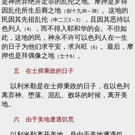
是神所弃绝并定罪的乱伦之地。摩押是罗得
因乱伦所生后裔之地
。这地的
（创十九30～38）
民因其先祖乱伦
，且因其恶待以
（申二三2～3）
色列人
，而不得入耶和华的会。不但如
（4）
此，这地的民，神永不许可以色列人在一生
的日子为他们求平安，求兴旺
。最后，摩
（6）
押也是拜偶像之地
。
（士十6）
五 在士师秉政的日子
以利米勒是在士师秉政的日子，在以色列
离弃神、堕落、混乱、败坏的时候，离开美
地。
六 由于美地遭遇饥荒
以利米勒离开美地，是由于美地遭遇饥