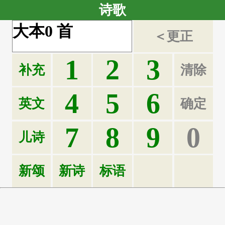
诗歌
大本
0
首
＜更正
1
2
3
补充
清除
4
5
6
英文
确定
7
8
9
0
儿诗
新颂
新诗
标语