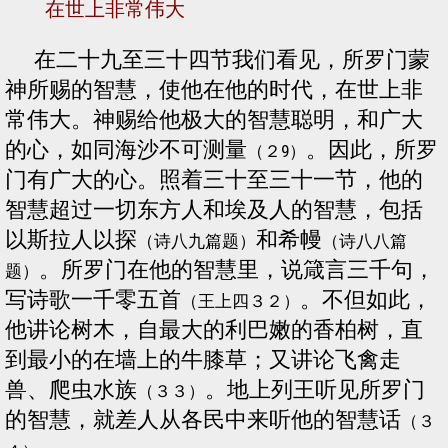
在世上非常伟大
在二十九至三十四节我们看见，所罗门蒙
神所赐的智慧，使他在他的时代，在世上非
常伟大。神赐给他极大的智慧聪明，和广大
的心，如同海沙不可测量
。因此，所罗
（２9）
门有广大的心。照着三十至三十一节，他的
智慧超过一切东方人和埃及人的智慧，包括
以斯拉人以探
和希幔
（诗八九篇题）
（诗八八篇
。所罗门在他的智慧里，说箴言三千句，
题）
写诗歌一千零五首
。不但如此，
（王上四３２）
他讲论树木，自最大的利巴嫩的香柏树，直
到最小的在墙上的牛膝草；又讲论飞禽走
兽、爬虫水族
。地上列王听见所罗门
（３３）
的智慧，就差人从各民中来听他的智慧话
（３