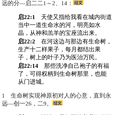
远的分—启二二1～2、14：
启22:1
天使又指给我看在城内街道
当中一道生命水的河，明亮如水
晶，从神和羔羊的宝座流出来。
启22:2
在河这边与那边有生命树，
生产十二样果子，每月都结出果
子，树上的叶子乃为医治万民。
启22:14
那些洗净自己袍子的有福
了，可得权柄到生命树那里，也能
从门进城。
1 生命树实现神原初对人的心意，直到永
远—创一26，二9。