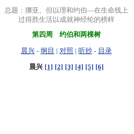
总题：挪亚、但以理和约伯—在生命线上
过得胜生活以成就神经纶的榜样
第四周 约伯和两棵树
晨兴
-
纲目
|
对照
|
听抄
-
目录
晨兴
[1]
[2]
[3]
[4]
[5]
[6]