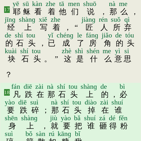
yē
sū
kàn
zhe
tā
men
shuō
nà
me
17
耶
稣
看
着
他
们
说
，
那
么
，
jīnɡ
shànɡ
xiě
zhe
jiànɡ
rén
suǒ
qì
经
上
写
着
，
“
匠
人
所
弃
de
shí
tou
yǐ
chénɡ
le
fánɡ
jiǎo
de
tóu
的
石
头
，
已
成
了
房
角
的
头
kuài
shí
tou
zhè
shì
shén
me
yì
si
块
石
头
。
”
这
是
什
么
意
思
？
fán
diē
zài
nà
shí
tou
shànɡ
de
bì
18
凡
跌
在
那
石
头
上
的
，
必
yào
diē
suì
nà
shí
tou
diào
zài
shuí
要
跌
碎
；
那
石
头
掉
在
谁
shēn
shànɡ
jiù
yào
bǎ
shuí
zá
dé
fěn
身
上
，
就
要
把
谁
砸
得
粉
suì
bǒ
sàn
rú
kānɡ
bǐ