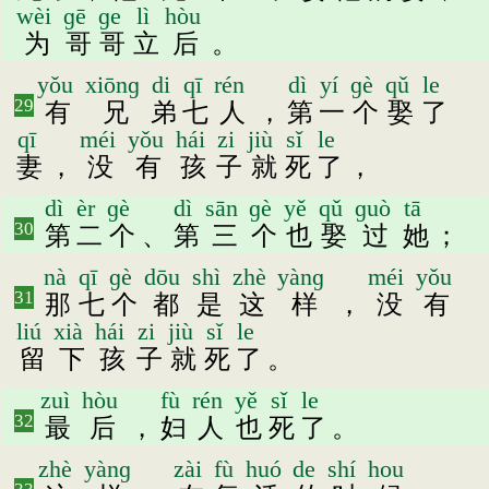
wèi
ɡē
ɡe
lì
hòu
为
哥
哥
立
后
。
yǒu
xiōnɡ
di
qī
rén
dì
yí
ɡè
qǔ
le
29
有
兄
弟
七
人
，
第
一
个
娶
了
qī
méi
yǒu
hái
zi
jiù
sǐ
le
妻
，
没
有
孩
子
就
死
了
，
dì
èr
ɡè
dì
sān
ɡè
yě
qǔ
ɡuò
tā
30
第
二
个
、
第
三
个
也
娶
过
她
；
nà
qī
ɡè
dōu
shì
zhè
yànɡ
méi
yǒu
31
那
七
个
都
是
这
样
，
没
有
liú
xià
hái
zi
jiù
sǐ
le
留
下
孩
子
就
死
了
。
zuì
hòu
fù
rén
yě
sǐ
le
32
最
后
，
妇
人
也
死
了
。
zhè
yànɡ
zài
fù
huó
de
shí
hou