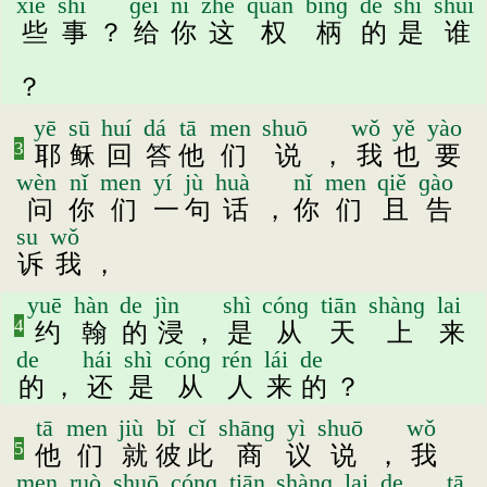
xiē
shì
ɡěi
nǐ
zhè
quán
bǐnɡ
de
shì
shuí
些
事
？
给
你
这
权
柄
的
是
谁
？
yē
sū
huí
dá
tā
men
shuō
wǒ
yě
yào
3
耶
稣
回
答
他
们
说
，
我
也
要
wèn
nǐ
men
yí
jù
huà
nǐ
men
qiě
ɡào
问
你
们
一
句
话
，
你
们
且
告
su
wǒ
诉
我
，
yuē
hàn
de
jìn
shì
cónɡ
tiān
shànɡ
lai
4
约
翰
的
浸
，
是
从
天
上
来
de
hái
shì
cónɡ
rén
lái
de
的
，
还
是
从
人
来
的
？
tā
men
jiù
bǐ
cǐ
shānɡ
yì
shuō
wǒ
5
他
们
就
彼
此
商
议
说
，
我
men
ruò
shuō
cónɡ
tiān
shànɡ
lai
de
tā