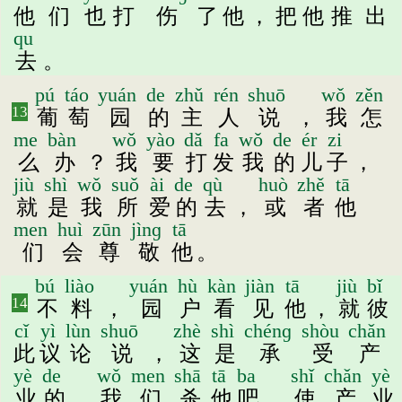
他
们
也
打
伤
了
他
，
把
他
推
出
qu
去
。
pú
táo
yuán
de
zhǔ
rén
shuō
wǒ
zěn
13
葡
萄
园
的
主
人
说
，
我
怎
me
bàn
wǒ
yào
dǎ
fa
wǒ
de
ér
zi
么
办
？
我
要
打
发
我
的
儿
子
，
jiù
shì
wǒ
suǒ
ài
de
qù
huò
zhě
tā
就
是
我
所
爱
的
去
，
或
者
他
men
huì
zūn
jìnɡ
tā
们
会
尊
敬
他
。
bú
liào
yuán
hù
kàn
jiàn
tā
jiù
bǐ
14
不
料
，
园
户
看
见
他
，
就
彼
cǐ
yì
lùn
shuō
zhè
shì
chénɡ
shòu
chǎn
此
议
论
说
，
这
是
承
受
产
yè
de
wǒ
men
shā
tā
ba
shǐ
chǎn
yè
业
的
，
我
们
杀
他
吧
，
使
产
业