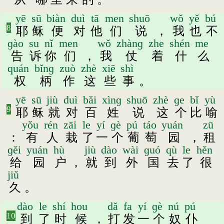
yē
sū
biàn
duì
tā
men
shuō
wǒ
yě
bú
8
耶
稣
便
对
他
们
说
，
我
也
不
ɡào
su
nǐ
men
wǒ
zhànɡ
zhe
shén
me
告
诉
你
们
，
我
仗
着
什
么
quán
bǐnɡ
zuò
zhè
xiē
shì
权
柄
作
这
些
事
。
yē
sū
jiù
duì
bǎi
xìnɡ
shuō
zhè
ɡe
bǐ
yù
9
耶
稣
就
对
百
姓
说
这
个
比
喻
yǒu
rén
zāi
le
yí
ɡè
pú
táo
yuán
zū
：
有
人
栽
了
一
个
葡
萄
园
，
租
ɡěi
yuán
hù
jiù
dào
wài
ɡuó
qù
le
hěn
给
园
户
，
就
到
外
国
去
了
很
jiǔ
久
。
dào
le
shí
hou
dǎ
fa
yí
ɡè
nú
pú
10
到
了
时
候
，
打
发
一
个
奴
仆