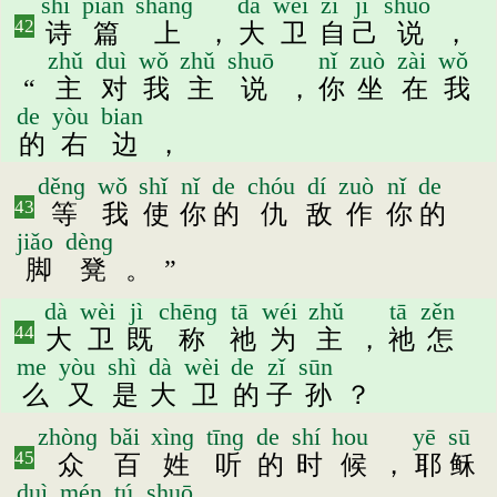
shī
piān
shànɡ
dà
wèi
zì
jǐ
shuō
42
诗
篇
上
，
大
卫
自
己
说
，
zhǔ
duì
wǒ
zhǔ
shuō
nǐ
zuò
zài
wǒ
“
主
对
我
主
说
，
你
坐
在
我
de
yòu
bian
的
右
边
，
děnɡ
wǒ
shǐ
nǐ
de
chóu
dí
zuò
nǐ
de
43
等
我
使
你
的
仇
敌
作
你
的
jiǎo
dènɡ
脚
凳
。
”
dà
wèi
jì
chēnɡ
tā
wéi
zhǔ
tā
zěn
44
大
卫
既
称
祂
为
主
，
祂
怎
me
yòu
shì
dà
wèi
de
zǐ
sūn
么
又
是
大
卫
的
子
孙
？
zhònɡ
bǎi
xìnɡ
tīnɡ
de
shí
hou
yē
sū
45
众
百
姓
听
的
时
候
，
耶
稣
duì
mén
tú
shuō