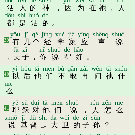
huó
rén
de
shén
yīn
wèi
zài
tā
rén
活
人
的
神
，
因
为
在
祂
，
人
dōu
shì
huó
de
都
是
活
的
。
yǒu
jǐ
ɡè
jīnɡ
xué
jiā
yīnɡ
shēnɡ
shuō
39
有
几
个
经
学
家
应
声
说
fū
zǐ
nǐ
shuō
dé
hǎo
，
夫
子
，
你
说
得
好
。
yǐ
hòu
tā
men
bù
ɡǎn
zài
wèn
tā
shén
40
以
后
他
们
不
敢
再
问
祂
什
me
么
。
yē
sū
duì
tā
men
shuō
rén
zěn
me
41
耶
稣
对
他
们
说
，
人
怎
么
shuō
jī
dū
shì
dà
wèi
de
zǐ
sūn
说
基
督
是
大
卫
的
子
孙
？