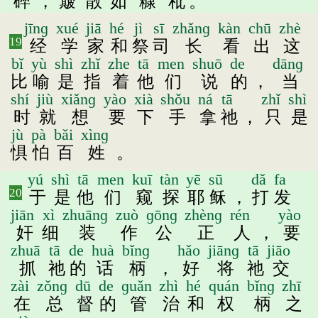
碎
，
簸
散
如
糠
秕
。
jīnɡ
xué
jiā
hé
jì
sī
zhǎnɡ
kàn
chū
zhè
19
经
学
家
和
祭
司
长
看
出
这
bǐ
yù
shì
zhǐ
zhe
tā
men
shuō
de
dānɡ
比
喻
是
指
着
他
们
说
的
，
当
shí
jiù
xiǎnɡ
yào
xià
shǒu
ná
tā
zhǐ
shì
时
就
想
要
下
手
拿
祂
，
只
是
jù
pà
bǎi
xìnɡ
惧
怕
百
姓
。
yú
shì
tā
men
kuī
tàn
yē
sū
dǎ
fa
20
于
是
他
们
窥
探
耶
稣
，
打
发
jiān
xì
zhuānɡ
zuò
ɡōnɡ
zhènɡ
rén
yào
奸
细
装
作
公
正
人
，
要
zhuā
tā
de
huà
bǐnɡ
hǎo
jiānɡ
tā
jiāo
抓
祂
的
话
柄
，
好
将
祂
交
zài
zǒnɡ
dū
de
ɡuǎn
zhì
hé
quán
bǐnɡ
zhī
在
总
督
的
管
治
和
权
柄
之