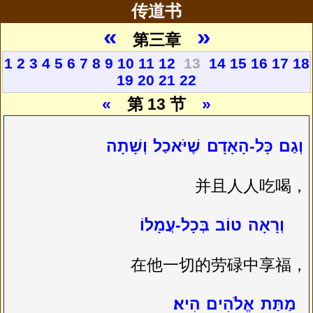
传道书
«
»
第三章
1
2
3
4
5
6
7
8
9
10
11
12
13
14
15
16
17
18
_
_
19
20
21
22
«
第 13 节
»
וְגַם
כָּל-הָאָדָם
שֶׁיֹּאכַל
וְשָׁתָה
并且人人吃喝，
וְרָאָה
טוֹב
בְּכָל-עֲמָלוֹ
在他一切的劳碌中享福，
מַתַּת
אֱלֹהִים
הִיא׃