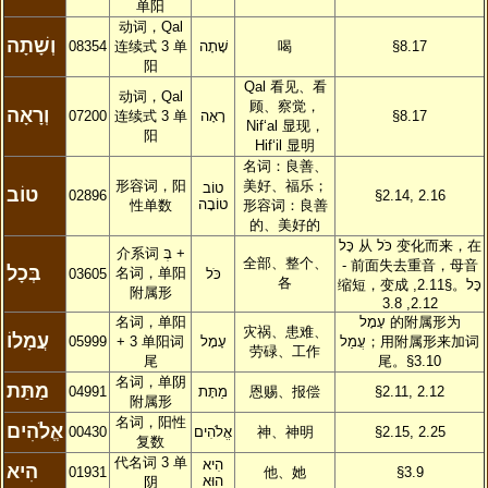
单阳
动词，Qal
וְשָׁתָה
08354
连续式 3 单
שָׁתָה
喝
§8.17
阳
Qal 看见、看
动词，Qal
顾、察觉，
וְרָאָה
07200
连续式 3 单
רָאָה
§8.17
Nif‘al 显现，
阳
Hif‘il 显明
名词：良善、
形容词，阳
美好、福乐；
טוֹב
טוֹב
02896
§2.14, 2.16
טוֹבָה
性单数
形容词：良善
的、美好的
כָּל
从
כֹּל
变化而来，在
介系词
בְּ
+
全部、整个、
-
前面失去重音，母音
בְּכָל
名词，单阳
03605
כֹּל
各
缩短，变成
。§2.11,
כָּל
附属形
2.12, 3.8
名词，单阳
עָמָל
的附属形为
灾祸、患难、
עֲמָלוֹ
05999
+ 3 单阳词
עָמָל
עֲמַל
；用附属形来加词
劳碌、工作
尾
尾。§3.10
名词，单阴
מַתַּת
04991
מַתָּת
恩赐、报偿
§2.11, 2.12
附属形
名词，阳性
אֱלֹהִים
00430
אֱלֹהִים
神、神明
§2.15, 2.25
复数
代名词 3 单
הִיא
הִיא
01931
他、她
§3.9
הוּא
阴